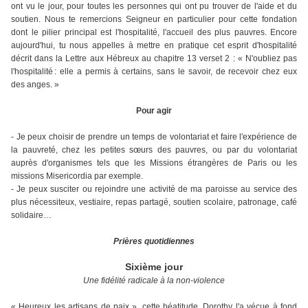
ont vu le jour, pour toutes les personnes qui ont pu trouver de l'aide et du
soutien. Nous te remercions Seigneur en particulier pour cette fondation
dont le pilier principal est l'hospitalité, l'accueil des plus pauvres. Encore
aujourd'hui, tu nous appelles à mettre en pratique cet esprit d'hospitalité
décrit dans la Lettre aux Hébreux au chapitre 13 verset 2 : « N'oubliez pas
l'hospitalité : elle a permis à certains, sans le savoir, de recevoir chez eux
des anges. »
Pour agir
- Je peux choisir de prendre un temps de volontariat et faire l'expérience de
la pauvreté, chez les petites sœurs des pauvres, ou par du volontariat
auprès d'organismes tels que les Missions étrangères de Paris ou les
missions Misericordia par exemple.
- Je peux susciter ou rejoindre une activité de ma paroisse au service des
plus nécessiteux, vestiaire, repas partagé, soutien scolaire, patronage, café
solidaire…
Prières quotidiennes
Sixième j
our
Une fidélité radicale à la non-violence
« Heureux les artisans de paix », cette béatitude, Dorothy l'a vécue à fond