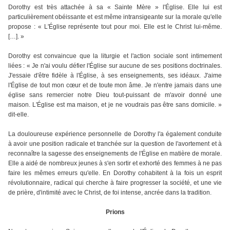
Dorothy est très attachée à sa « Sainte Mère » l'Église. Elle lui est
particulièrement obéissante et est même intransigeante sur la morale qu'elle
propose : « L'Église représente tout pour moi. Elle est le Christ lui-même.
[…]. »
Dorothy est convaincue que la liturgie et l'action sociale sont intimement
liées : « Je n'ai voulu défier l'Église sur aucune de ses positions doctrinales.
J'essaie d'être fidèle à l'Église, à ses enseignements, ses idéaux. J'aime
l'Église de tout mon cœur et de toute mon âme. Je n'entre jamais dans une
église sans remercier notre Dieu tout-puissant de m'avoir donné une
maison. L'Église est ma maison, et je ne voudrais pas être sans domicile. »
dit-elle.
La douloureuse expérience personnelle de Dorothy l'a également conduite
à avoir une position radicale et tranchée sur la question de l'avortement et à
reconnaître la sagesse des enseignements de l'Église en matière de morale.
Elle a aidé de nombreux jeunes à s'en sortir et exhorté des femmes à ne pas
faire les mêmes erreurs qu'elle. En Dorothy cohabitent à la fois un esprit
révolutionnaire, radical qui cherche à faire progresser la société, et une vie
de prière, d'intimité avec le Christ, de foi intense, ancrée dans la tradition.
Prions