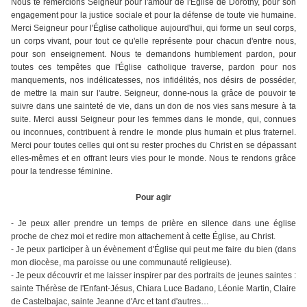
Nous te remercions Seigneur pour l'amour de l'Église de Dorothy, pour son
engagement pour la justice sociale et pour la défense de toute vie humaine.
Merci Seigneur pour l'Église catholique aujourd'hui, qui forme un seul corps,
un corps vivant, pour tout ce qu'elle représente pour chacun d'entre nous,
pour son enseignement. Nous te demandons humblement pardon, pour
toutes ces tempêtes que l'Église catholique traverse, pardon pour nos
manquements, nos indélicatesses, nos infidélités, nos désirs de posséder,
de mettre la main sur l'autre. Seigneur, donne-nous la grâce de pouvoir te
suivre dans une sainteté de vie, dans un don de nos vies sans mesure à ta
suite. Merci aussi Seigneur pour les femmes dans le monde, qui, connues
ou inconnues, contribuent à rendre le monde plus humain et plus fraternel.
Merci pour toutes celles qui ont su rester proches du Christ en se dépassant
elles-mêmes et en offrant leurs vies pour le monde. Nous te rendons grâce
pour la tendresse féminine.
Pour agir
- Je peux aller prendre un temps de prière en silence dans une église
proche de chez moi et redire mon attachement à cette Église, au Christ.
- Je peux participer à un évènement d'Église qui peut me faire du bien (dans
mon diocèse, ma paroisse ou une communauté religieuse).
- Je peux découvrir et me laisser inspirer par des portraits de jeunes saintes :
sainte Thérèse de l'Enfant-Jésus, Chiara Luce Badano, Léonie Martin, Claire
de Castelbajac, sainte Jeanne d'Arc et tant d'autres…