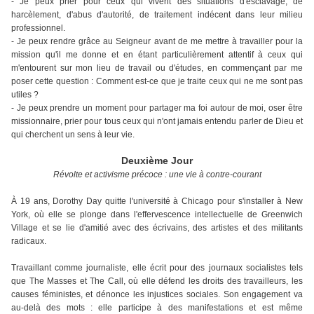
- Je peux prier pour ceux qui vivent des situations d'esclavage, de
harcèlement, d'abus d'autorité, de traitement indécent dans leur milieu
professionnel.
- Je peux rendre grâce au Seigneur avant de me mettre à travailler pour la
mission qu'il me donne et en étant particulièrement attentif à ceux qui
m'entourent sur mon lieu de travail ou d'études, en commençant par me
poser cette question : Comment est-ce que je traite ceux qui ne me sont pas
utiles ?
- Je peux prendre un moment pour partager ma foi autour de moi, oser être
missionnaire, prier pour tous ceux qui n'ont jamais entendu parler de Dieu et
qui cherchent un sens à leur vie.
Deuxième Jour
Révolte et activisme précoce : une vie à contre-courant
À 19 ans, Dorothy Day quitte l'université à Chicago pour s'installer à New
York, où elle se plonge dans l'effervescence intellectuelle de Greenwich
Village et se lie d'amitié avec des écrivains, des artistes et des militants
radicaux.
Travaillant comme journaliste, elle écrit pour des journaux socialistes tels
que The Masses et The Call, où elle défend les droits des travailleurs, les
causes féministes, et dénonce les injustices sociales. Son engagement va
au-delà des mots : elle participe à des manifestations et est même