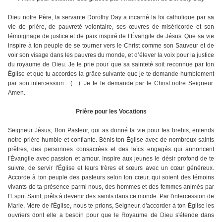
Dieu notre Père, ta servante Dorothy Day a incarné la foi catholique par sa
vie de prière, de pauvreté volontaire, ses œuvres de miséricorde et son
témoignage de justice et de paix inspiré de l’Évangile de Jésus. Que sa vie
inspire à ton peuple de se tourner vers le Christ comme son Sauveur et de
voir son visage dans les pauvres du monde, et d’élever la voix pour la justice
du royaume de Dieu. Je te prie pour que sa sainteté soit reconnue par ton
Église et que tu accordes la grâce suivante que je te demande humblement
par son intercession : (…). Je te le demande par le Christ notre Seigneur.
Amen.
Prière pour les Vocations
Seigneur Jésus, Bon Pasteur, qui as donné ta vie pour tes brebis, entends
notre prière humble et confiante. Bénis ton Église avec de nombreux saints
prêtres, des personnes consacrées et des laïcs engagés qui annoncent
l'Évangile avec passion et amour. Inspire aux jeunes le désir profond de te
suivre, de servir l'Église et leurs frères et sœurs avec un cœur généreux.
Accorde à ton peuple des pasteurs selon ton cœur, qui soient des témoins
vivants de ta présence parmi nous, des hommes et des femmes animés par
l'Esprit Saint, prêts à devenir des saints dans ce monde. Par l'intercession de
Marie, Mère de l'Église, nous te prions, Seigneur, d'accorder à ton Église les
ouvriers dont elle a besoin pour que le Royaume de Dieu s'étende dans