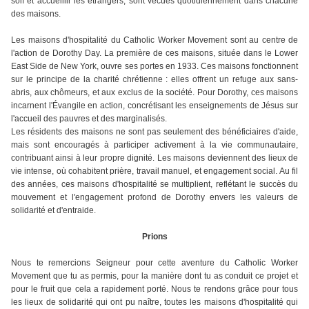
soif et accueillir les étrangers, sont vécues quotidiennement dans chacune
des maisons.
Les maisons d'hospitalité du Catholic Worker Movement sont au centre de
l'action de Dorothy Day. La première de ces maisons, située dans le Lower
East Side de New York, ouvre ses portes en 1933. Ces maisons fonctionnent
sur le principe de la charité chrétienne : elles offrent un refuge aux sans-
abris, aux chômeurs, et aux exclus de la société. Pour Dorothy, ces maisons
incarnent l'Évangile en action, concrétisant les enseignements de Jésus sur
l'accueil des pauvres et des marginalisés.
Les résidents des maisons ne sont pas seulement des bénéficiaires d'aide,
mais sont encouragés à participer activement à la vie communautaire,
contribuant ainsi à leur propre dignité. Les maisons deviennent des lieux de
vie intense, où cohabitent prière, travail manuel, et engagement social. Au fil
des années, ces maisons d'hospitalité se multiplient, reflétant le succès du
mouvement et l'engagement profond de Dorothy envers les valeurs de
solidarité et d'entraide.
Prions
Nous te remercions Seigneur pour cette aventure du Catholic Worker
Movement que tu as permis, pour la manière dont tu as conduit ce projet et
pour le fruit que cela a rapidement porté. Nous te rendons grâce pour tous
les lieux de solidarité qui ont pu naître, toutes les maisons d'hospitalité qui