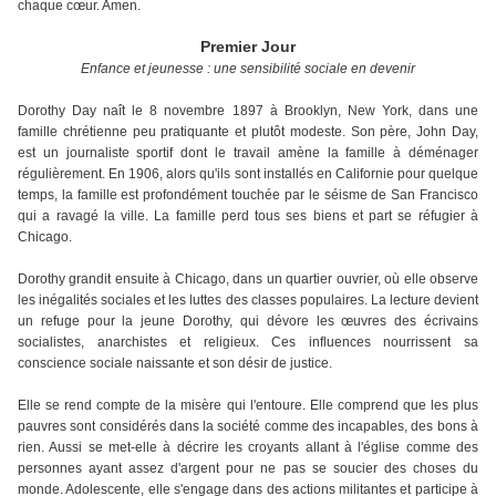
chaque cœur. Amen.
Premier Jour
Enfance et jeunesse : une sensibilité sociale en devenir
Dorothy Day naît le 8 novembre 1897 à Brooklyn, New York, dans une
famille chrétienne peu pratiquante et plutôt modeste. Son père, John Day,
est un journaliste sportif dont le travail amène la famille à déménager
régulièrement. En 1906, alors qu'ils sont installés en Californie pour quelque
temps, la famille est profondément touchée par le séisme de San Francisco
qui a ravagé la ville. La famille perd tous ses biens et part se réfugier à
Chicago.
Dorothy grandit ensuite à Chicago, dans un quartier ouvrier, où elle observe
les inégalités sociales et les luttes des classes populaires. La lecture devient
un refuge pour la jeune Dorothy, qui dévore les œuvres des écrivains
socialistes, anarchistes et religieux. Ces influences nourrissent sa
conscience sociale naissante et son désir de justice.
Elle se rend compte de la misère qui l'entoure. Elle comprend que les plus
pauvres sont considérés dans la société comme des incapables, des bons à
rien. Aussi se met-elle à décrire les croyants allant à l'église comme des
personnes ayant assez d'argent pour ne pas se soucier des choses du
monde. Adolescente, elle s'engage dans des actions militantes et participe à