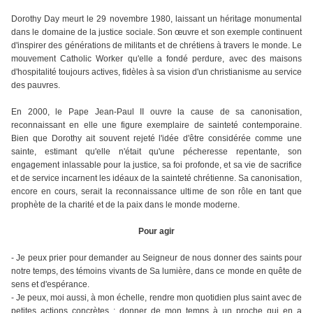
Dorothy Day meurt le 29 novembre 1980, laissant un héritage monumental
dans le domaine de la justice sociale. Son œuvre et son exemple continuent
d'inspirer des générations de militants et de chrétiens à travers le monde. Le
mouvement Catholic Worker qu'elle a fondé perdure, avec des maisons
d'hospitalité toujours actives, fidèles à sa vision d'un christianisme au service
des pauvres.
En 2000, le Pape Jean-Paul II ouvre la cause de sa canonisation,
reconnaissant en elle une figure exemplaire de sainteté contemporaine.
Bien que Dorothy ait souvent rejeté l'idée d'être considérée comme une
sainte, estimant qu'elle n'était qu'une pécheresse repentante, son
engagement inlassable pour la justice, sa foi profonde, et sa vie de sacrifice
et de service incarnent les idéaux de la sainteté chrétienne. Sa canonisation,
encore en cours, serait la reconnaissance ultime de son rôle en tant que
prophète de la charité et de la paix dans le monde moderne.
Pour agir
- Je peux prier pour demander au Seigneur de nous donner des saints pour
notre temps, des témoins vivants de Sa lumière, dans ce monde en quête de
sens et d'espérance.
- Je peux, moi aussi, à mon échelle, rendre mon quotidien plus saint avec de
petites actions concrètes : donner de mon temps à un proche qui en a