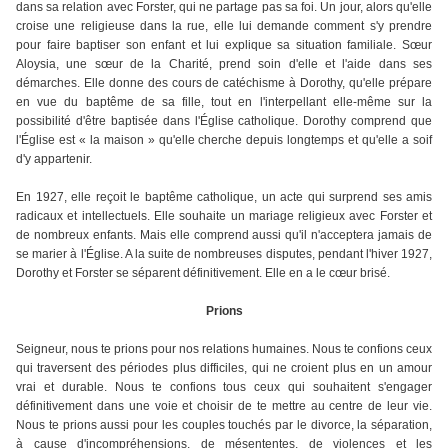
dans sa relation avec Forster, qui ne partage pas sa foi. Un jour, alors qu'elle
croise une religieuse dans la rue, elle lui demande comment s'y prendre
pour faire baptiser son enfant et lui explique sa situation familiale. Sœur
Aloysia, une sœur de la Charité, prend soin d'elle et l'aide dans ses
démarches. Elle donne des cours de catéchisme à Dorothy, qu'elle prépare
en vue du baptême de sa fille, tout en l'interpellant elle-même sur la
possibilité d'être baptisée dans l'Église catholique. Dorothy comprend que
l'Église est « la maison » qu'elle cherche depuis longtemps et qu'elle a soif
d'y appartenir.
En 1927, elle reçoit le baptême catholique, un acte qui surprend ses amis
radicaux et intellectuels. Elle souhaite un mariage religieux avec Forster et
de nombreux enfants. Mais elle comprend aussi qu'il n'acceptera jamais de
se marier à l'Église. A la suite de nombreuses disputes, pendant l'hiver 1927,
Dorothy et Forster se séparent définitivement. Elle en a le cœur brisé.
Prions
Seigneur, nous te prions pour nos relations humaines. Nous te confions ceux
qui traversent des périodes plus difficiles, qui ne croient plus en un amour
vrai et durable. Nous te confions tous ceux qui souhaitent s'engager
définitivement dans une voie et choisir de te mettre au centre de leur vie.
Nous te prions aussi pour les couples touchés par le divorce, la séparation,
à cause d'incompréhensions, de mésententes, de violences et les