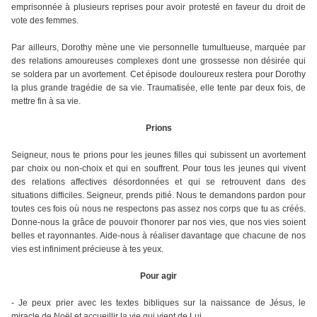
emprisonnée à plusieurs reprises pour avoir protesté en faveur du droit de
vote des femmes.
Par ailleurs, Dorothy mène une vie personnelle tumultueuse, marquée par
des relations amoureuses complexes dont une grossesse non désirée qui
se soldera par un avortement. Cet épisode douloureux restera pour Dorothy
la plus grande tragédie de sa vie. Traumatisée, elle tente par deux fois, de
mettre fin à sa vie.
Prions
Seigneur, nous te prions pour les jeunes filles qui subissent un avortement
par choix ou non-choix et qui en souffrent. Pour tous les jeunes qui vivent
des relations affectives désordonnées et qui se retrouvent dans des
situations difficiles. Seigneur, prends pitié. Nous te demandons pardon pour
toutes ces fois où nous ne respectons pas assez nos corps que tu as créés.
Donne-nous la grâce de pouvoir t'honorer par nos vies, que nos vies soient
belles et rayonnantes. Aide-nous à réaliser davantage que chacune de nos
vies est infiniment précieuse à tes yeux.
Pour agir
- Je peux prier avec les textes bibliques sur la naissance de Jésus, le
miracle de Noël et accueillir la vie qui vient de Lui.