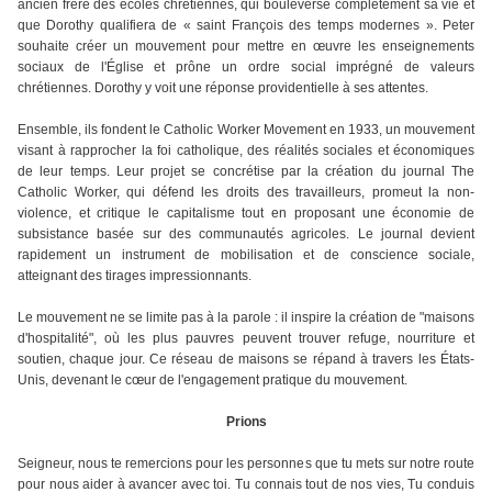
ancien frère des écoles chrétiennes, qui bouleverse complètement sa vie et
que Dorothy qualifiera de « saint François des temps modernes ». Peter
souhaite créer un mouvement pour mettre en œuvre les enseignements
sociaux de l'Église et prône un ordre social imprégné de valeurs
chrétiennes. Dorothy y voit une réponse providentielle à ses attentes.
Ensemble, ils fondent le Catholic Worker Movement en 1933, un mouvement
visant à rapprocher la foi catholique, des réalités sociales et économiques
de leur temps. Leur projet se concrétise par la création du journal The
Catholic Worker, qui défend les droits des travailleurs, promeut la non-
violence, et critique le capitalisme tout en proposant une économie de
subsistance basée sur des communautés agricoles. Le journal devient
rapidement un instrument de mobilisation et de conscience sociale,
atteignant des tirages impressionnants.
Le mouvement ne se limite pas à la parole : il inspire la création de "maisons
d'hospitalité", où les plus pauvres peuvent trouver refuge, nourriture et
soutien, chaque jour. Ce réseau de maisons se répand à travers les États-
Unis, devenant le cœur de l'engagement pratique du mouvement.
Prions
Seigneur, nous te remercions pour les personnes que tu mets sur notre route
pour nous aider à avancer avec toi. Tu connais tout de nos vies, Tu conduis