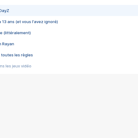
 DayZ
 a 13 ans (et vous l'avez ignoré)
e (littéralement)
im Rayan
 toutes les règles
s les jeux vidéo
us choquant de Rockstar ? - Le scandale BULLY
e plus moche de Steam
du RÊVE tourne au CAUCHEMAR
pendant 8 heures
it… à tort
umiliés par un jeu vidéo