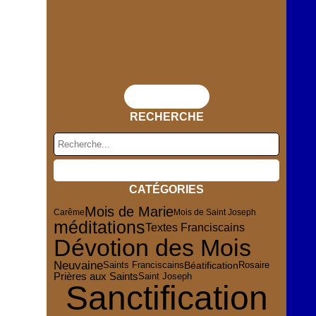
Flux RSS
RECHERCHE
CATÉGORIES
Mois de Marie
Carême
Mois de Saint Joseph
méditations
Textes Franciscains
Dévotion des Mois
Neuvaine
Rosaire
Béatification
Saints Franciscains
Prières aux Saints
Saint Joseph
Sanctification