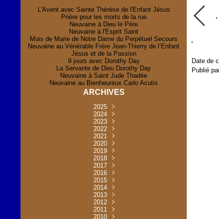
L'Avent avec Sainte Thérèse de l'Enfant Jésus
Prière pour les morts de la rue
Neuvaine à Dieu le Père
Neuvaine à l'Esprit Saint
Mois de Marie de Notre Dame du Perpétuel Secours
Neuvaine au Vénérable Frère Jean-Thierry de l’Enfant
Jésus et de la Passion
9 jours avec Dorothy Day
Date de c
La Servante de Dieu Dorothy Day
Publié pa
Neuvaine à Saint Jude Thadée
Neuvaine au Bienheureux Carlo Acutis
ARCHIVES
2025
Novembre
2024
(2)
Novembre
2023
Juillet
(1)
(2)
Décembre
Octobre
2022
Mai
(1)
(2)
(1)
Novembre
Décembre
2021
Août
Avril
(1)
(1)
(1)
(6)
Novembre
Décembre
Octobre
2020
Janvier
Mai
(8)
(1)
(1)
(32)
(36)
Novembre
Décembre
Octobre
2019
Juin
Avril
(29)
(2)
(2)
(6)
(4)
Novembre
Octobre
Octobre
2018
Août
Mars
Mai
(31)
(33)
(1)
(30)
(9)
(4)
Septembre
Décembre
Octobre
2017
Juillet
Février
Mai
Avril
(30)
(2)
(32)
(17)
(1)
(6)
(3)
Septembre
Décembre
Novembre
2016
Janvier
Août
Avril
Juin
(30)
(1)
(5)
(2)
(30)
(14)
(1)
Novembre
Décembre
Octobre
2015
Mars
Juillet
Mai
Mai
(35)
(30)
(31)
(2)
(2)
(1)
(5)
Décembre
Novembre
Octobre
2014
Février
Avril
Avril
Mai
Août
(30)
(31)
(13)
(2)
(3)
(1)
(11)
(8)
Novembre
Septembre
Octobre
2013
Mars
Août
Mars
Avril
Juin
(30)
(32)
(5)
(3)
(1)
(1)
(31)
(1)
Décembre
Septembre
Octobre
2012
Juillet
Février
Mai
Août
(30)
(33)
(3)
(2)
(6)
(16)
(6)
Novembre
Décembre
Septembre
Janvier
2011
Juillet
Avril
Août
Juin
(31)
(4)
(2)
(6)
(30)
(29)
(12)
(2)
Novembre
Décembre
Octobre
2010
Juin
Mars
Mai
Août
Juin
(32)
(31)
(4)
(4)
(3)
(8)
(42)
(45)