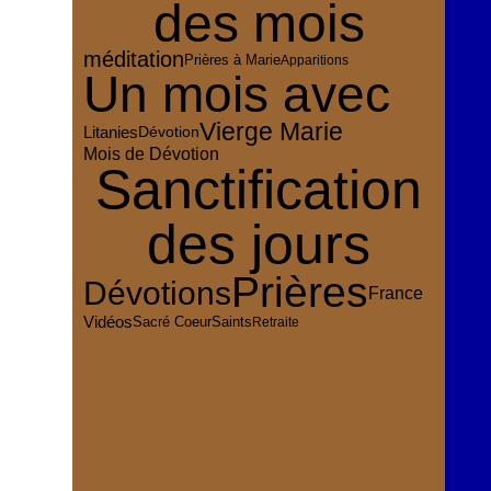
des mois
méditation
Prières à Marie
Apparitions
Un mois avec
Vierge Marie
Dévotion
Litanies
Mois de Dévotion
Sanctification
des jours
Prières
Dévotions
France
Vidéos
Sacré Coeur
Saints
Retraite