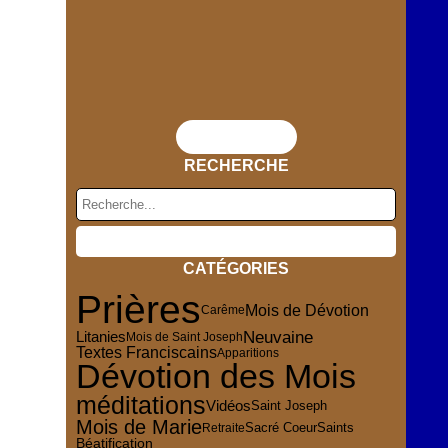
Flux RSS
RECHERCHE
CATÉGORIES
Prières
Mois de Dévotion
Carême
Neuvaine
Litanies
Mois de Saint Joseph
Textes Franciscains
Apparitions
Dévotion des Mois
méditations
Vidéos
Saint Joseph
Mois de Marie
Sacré Coeur
Saints
Retraite
Béatification