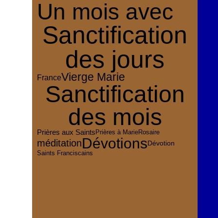
Un mois avec
Sanctification
des jours
Vierge Marie
France
Sanctification
des mois
Prières aux Saints
Rosaire
Prières à Marie
Dévotions
méditation
Dévotion
Saints Franciscains