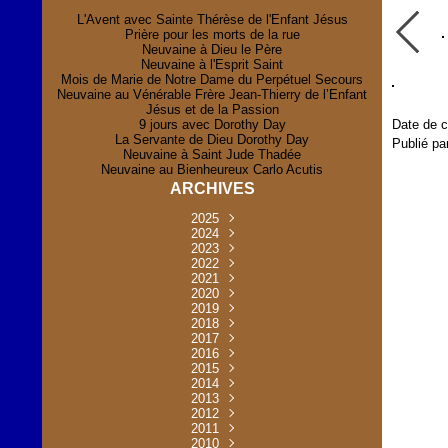
L'Avent avec Sainte Thérèse de l'Enfant Jésus
Prière pour les morts de la rue
Neuvaine à Dieu le Père
Neuvaine à l'Esprit Saint
Mois de Marie de Notre Dame du Perpétuel Secours
Neuvaine au Vénérable Frère Jean-Thierry de l’Enfant
Jésus et de la Passion
9 jours avec Dorothy Day
Date de c
La Servante de Dieu Dorothy Day
Publié pa
Neuvaine à Saint Jude Thadée
Neuvaine au Bienheureux Carlo Acutis
ARCHIVES
2025
Novembre
2024
(2)
Novembre
2023
Juillet
(1)
(2)
Décembre
Octobre
2022
Mai
(1)
(2)
(1)
Novembre
Décembre
2021
Août
Avril
(1)
(1)
(1)
(6)
Novembre
Décembre
Octobre
2020
Janvier
Mai
(8)
(1)
(1)
(32)
(36)
Novembre
Décembre
Octobre
2019
Juin
Avril
(29)
(2)
(2)
(6)
(4)
Novembre
Octobre
Octobre
2018
Août
Mars
Mai
(31)
(33)
(1)
(30)
(9)
(4)
Septembre
Décembre
Octobre
2017
Juillet
Février
Mai
Avril
(30)
(2)
(32)
(17)
(1)
(6)
(3)
Septembre
Décembre
Novembre
2016
Janvier
Août
Avril
Juin
(30)
(1)
(5)
(2)
(30)
(14)
(1)
Novembre
Décembre
Octobre
2015
Mars
Juillet
Mai
Mai
(35)
(30)
(31)
(2)
(2)
(1)
(5)
Décembre
Novembre
Octobre
2014
Février
Avril
Avril
Mai
Août
(30)
(31)
(13)
(2)
(3)
(1)
(11)
(8)
Novembre
Septembre
Octobre
2013
Mars
Août
Mars
Avril
Juin
(30)
(32)
(5)
(3)
(1)
(1)
(31)
(1)
Décembre
Septembre
Octobre
2012
Juillet
Février
Mai
Août
(30)
(33)
(3)
(2)
(6)
(16)
(6)
Novembre
Décembre
Septembre
Janvier
2011
Juillet
Avril
Août
Juin
(31)
(4)
(2)
(6)
(30)
(29)
(12)
(2)
Novembre
Décembre
Octobre
2010
Juin
Mars
Mai
Août
Juin
(32)
(31)
(4)
(4)
(3)
(8)
(42)
(45)