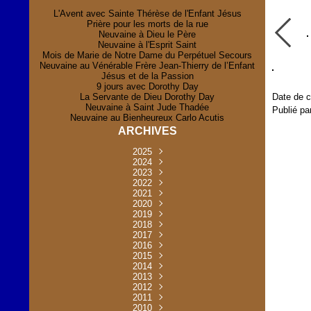
L'Avent avec Sainte Thérèse de l'Enfant Jésus
Prière pour les morts de la rue
Neuvaine à Dieu le Père
Neuvaine à l'Esprit Saint
Mois de Marie de Notre Dame du Perpétuel Secours
Neuvaine au Vénérable Frère Jean-Thierry de l’Enfant
Jésus et de la Passion
9 jours avec Dorothy Day
La Servante de Dieu Dorothy Day
Date de c
Neuvaine à Saint Jude Thadée
Publié pa
Neuvaine au Bienheureux Carlo Acutis
ARCHIVES
2025
Novembre
2024
(2)
Novembre
2023
Juillet
(1)
(2)
Décembre
Octobre
2022
Mai
(1)
(2)
(1)
Novembre
Décembre
2021
Août
Avril
(1)
(1)
(1)
(6)
Novembre
Décembre
Octobre
2020
Janvier
Mai
(8)
(1)
(1)
(32)
(36)
Novembre
Décembre
Octobre
2019
Juin
Avril
(29)
(2)
(2)
(6)
(4)
Novembre
Octobre
Octobre
2018
Août
Mars
Mai
(31)
(33)
(1)
(30)
(9)
(4)
Septembre
Décembre
Octobre
2017
Juillet
Février
Mai
Avril
(30)
(2)
(32)
(17)
(1)
(6)
(3)
Septembre
Décembre
Novembre
2016
Janvier
Août
Avril
Juin
(30)
(1)
(5)
(2)
(30)
(14)
(1)
Novembre
Décembre
Octobre
2015
Mars
Juillet
Mai
Mai
(35)
(30)
(31)
(2)
(2)
(1)
(5)
Décembre
Novembre
Octobre
2014
Février
Avril
Avril
Mai
Août
(30)
(31)
(13)
(2)
(3)
(1)
(11)
(8)
Novembre
Septembre
Octobre
2013
Mars
Août
Mars
Avril
Juin
(30)
(32)
(5)
(3)
(1)
(1)
(31)
(1)
Décembre
Septembre
Octobre
2012
Juillet
Février
Mai
Août
(30)
(33)
(3)
(2)
(6)
(16)
(6)
Novembre
Décembre
Septembre
Janvier
2011
Juillet
Avril
Août
Juin
(31)
(4)
(2)
(6)
(30)
(29)
(12)
(2)
Novembre
Décembre
Octobre
2010
Juin
Mars
Mai
Août
Juin
(32)
(31)
(4)
(4)
(3)
(8)
(42)
(45)