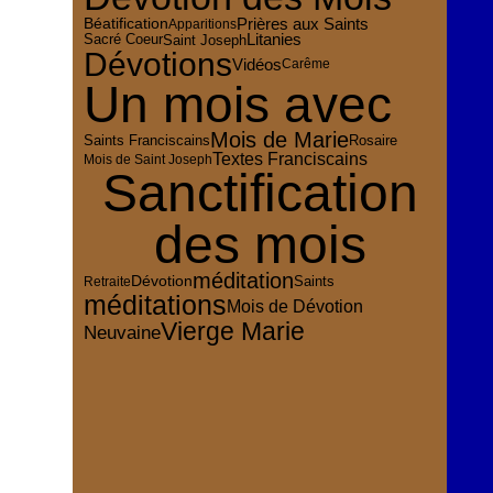
Prières aux Saints
Béatification
Apparitions
Sacré Coeur
Litanies
Saint Joseph
Dévotions
Vidéos
Carême
Un mois avec
Mois de Marie
Rosaire
Saints Franciscains
Textes Franciscains
Mois de Saint Joseph
Sanctification
des mois
méditation
Dévotion
Saints
Retraite
méditations
Mois de Dévotion
Vierge Marie
Neuvaine