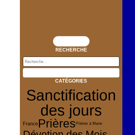
Flux RSS
RECHERCHE
CATÉGORIES
Sanctification
des jours
Prières
France
Prières à Marie
Dévotion des Mois