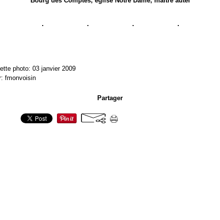
Bourg des Comptes, église Notre Dame, maître autel
ette photo: 03 janvier 2009
r: fmonvoisin
Partager