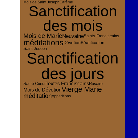
Mois de Saint Joseph
Carême
Sanctification
des mois
Mois de Marie
Neuvaine
Saints Franciscains
méditations
Dévotion
Béatification
Saint Joseph
Sanctification
des jours
Textes Franciscains
Sacré Coeur
Rosaire
Vierge Marie
Mois de Dévotion
méditation
Apparitions