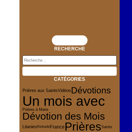
Flux RSS
RECHERCHE
CATÉGORIES
Dévotions
Prières aux Saints
Vidéos
Un mois avec
Prières à Marie
Dévotion des Mois
Prières
France
Litanies
Saints
Retraite