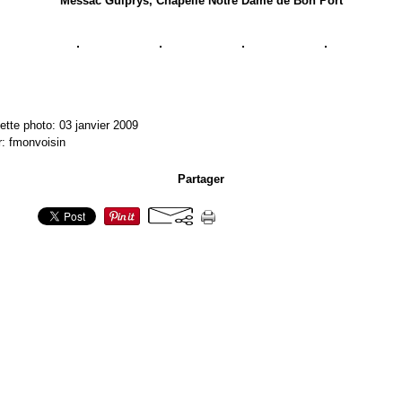
Messac Guiprys, Chapelle Notre Dame de Bon Port
ette photo: 03 janvier 2009
r: fmonvoisin
Partager