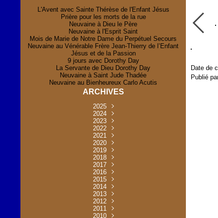
L'Avent avec Sainte Thérèse de l'Enfant Jésus
Prière pour les morts de la rue
Neuvaine à Dieu le Père
Neuvaine à l'Esprit Saint
Mois de Marie de Notre Dame du Perpétuel Secours
Neuvaine au Vénérable Frère Jean-Thierry de l’Enfant
Jésus et de la Passion
9 jours avec Dorothy Day
La Servante de Dieu Dorothy Day
Date de c
Neuvaine à Saint Jude Thadée
Publié pa
Neuvaine au Bienheureux Carlo Acutis
ARCHIVES
2025
Novembre
2024
(2)
Novembre
2023
Juillet
(1)
(2)
Décembre
Octobre
2022
Mai
(1)
(2)
(1)
Novembre
Décembre
2021
Août
Avril
(1)
(1)
(1)
(6)
Novembre
Décembre
Octobre
2020
Janvier
Mai
(8)
(1)
(1)
(32)
(36)
Novembre
Décembre
Octobre
2019
Juin
Avril
(29)
(2)
(2)
(6)
(4)
Novembre
Octobre
Octobre
2018
Août
Mars
Mai
(31)
(33)
(1)
(30)
(9)
(4)
Septembre
Décembre
Octobre
2017
Juillet
Février
Mai
Avril
(30)
(2)
(32)
(17)
(1)
(6)
(3)
Septembre
Décembre
Novembre
2016
Janvier
Août
Avril
Juin
(30)
(1)
(5)
(2)
(30)
(14)
(1)
Novembre
Décembre
Octobre
2015
Mars
Juillet
Mai
Mai
(35)
(30)
(31)
(2)
(2)
(1)
(5)
Décembre
Novembre
Octobre
2014
Février
Avril
Avril
Mai
Août
(30)
(31)
(13)
(2)
(3)
(1)
(11)
(8)
Novembre
Septembre
Octobre
2013
Mars
Août
Mars
Avril
Juin
(30)
(32)
(5)
(3)
(1)
(1)
(31)
(1)
Décembre
Septembre
Octobre
2012
Juillet
Février
Mai
Août
(30)
(33)
(3)
(2)
(6)
(16)
(6)
Novembre
Décembre
Septembre
Janvier
2011
Juillet
Avril
Août
Juin
(31)
(4)
(2)
(6)
(30)
(29)
(12)
(2)
Novembre
Décembre
Octobre
2010
Juin
Mars
Mai
Août
Juin
(32)
(31)
(4)
(4)
(3)
(8)
(42)
(45)