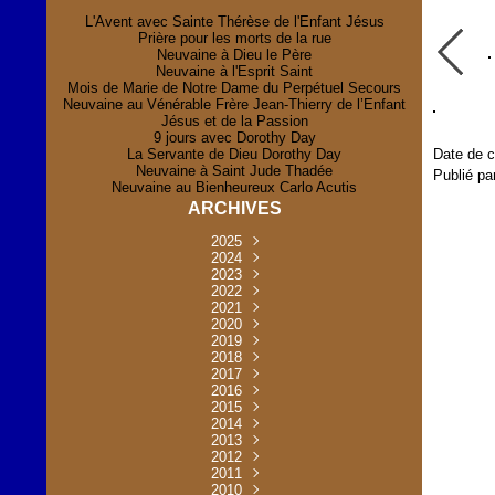
L'Avent avec Sainte Thérèse de l'Enfant Jésus
Prière pour les morts de la rue
Neuvaine à Dieu le Père
Neuvaine à l'Esprit Saint
Mois de Marie de Notre Dame du Perpétuel Secours
Neuvaine au Vénérable Frère Jean-Thierry de l’Enfant
Jésus et de la Passion
9 jours avec Dorothy Day
La Servante de Dieu Dorothy Day
Date de c
Neuvaine à Saint Jude Thadée
Publié pa
Neuvaine au Bienheureux Carlo Acutis
ARCHIVES
2025
Novembre
2024
(2)
Novembre
2023
Juillet
(1)
(2)
Décembre
Octobre
2022
Mai
(1)
(2)
(1)
Novembre
Décembre
2021
Août
Avril
(1)
(1)
(1)
(6)
Novembre
Décembre
Octobre
2020
Janvier
Mai
(8)
(1)
(1)
(32)
(36)
Novembre
Décembre
Octobre
2019
Juin
Avril
(29)
(2)
(2)
(6)
(4)
Novembre
Octobre
Octobre
2018
Août
Mars
Mai
(31)
(33)
(1)
(30)
(9)
(4)
Septembre
Décembre
Octobre
2017
Juillet
Février
Mai
Avril
(30)
(2)
(32)
(17)
(1)
(6)
(3)
Septembre
Décembre
Novembre
2016
Janvier
Août
Avril
Juin
(30)
(1)
(5)
(2)
(30)
(14)
(1)
Novembre
Décembre
Octobre
2015
Mars
Juillet
Mai
Mai
(35)
(30)
(31)
(2)
(2)
(1)
(5)
Décembre
Novembre
Octobre
2014
Février
Avril
Avril
Mai
Août
(30)
(31)
(13)
(2)
(3)
(1)
(11)
(8)
Novembre
Septembre
Octobre
2013
Mars
Août
Mars
Avril
Juin
(30)
(32)
(5)
(3)
(1)
(1)
(31)
(1)
Décembre
Septembre
Octobre
2012
Juillet
Février
Mai
Août
(30)
(33)
(3)
(2)
(6)
(16)
(6)
Novembre
Décembre
Septembre
Janvier
2011
Juillet
Avril
Août
Juin
(31)
(4)
(2)
(6)
(30)
(29)
(12)
(2)
Novembre
Décembre
Octobre
2010
Juin
Mars
Mai
Août
Juin
(32)
(31)
(4)
(4)
(3)
(8)
(42)
(45)