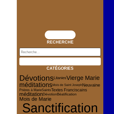
Flux RSS
RECHERCHE
CATÉGORIES
Dévotions
Vierge Marie
Litanies
méditations
Neuvaine
Mois de Saint Joseph
Textes Franciscains
Saints
Prières à Marie
méditation
Dévotion
Béatification
Mois de Marie
Sanctification