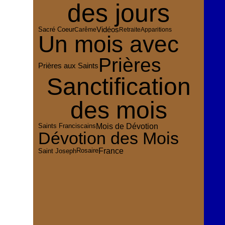
des jours
Vidéos
Sacré Coeur
Carême
Retraite
Apparitions
Un mois avec
Prières
Prières aux Saints
Sanctification
des mois
Mois de Dévotion
Saints Franciscains
Dévotion des Mois
France
Rosaire
Saint Joseph