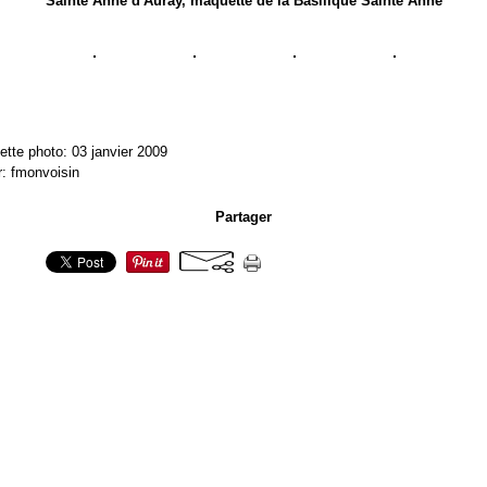
Sainte Anne d'Auray, maquette de la Basilique Sainte Anne
ette photo: 03 janvier 2009
r: fmonvoisin
Partager