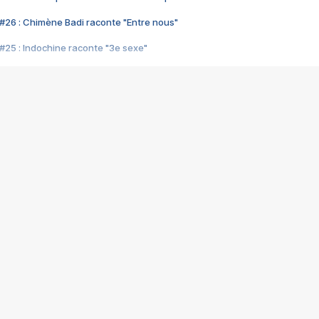
#26 : Chimène Badi raconte "Entre nous"
#25 : Indochine raconte "3e sexe"
#24 : Zaho raconte "C'est chelou"
#23 : Patrick Bruel raconte "Au café des délices"
#22 : Kyo raconte "Le chemin"
#21 : Nolwenn Leroy raconte "Cassé"
#20 : Patrick Hernandez raconte "Born to be alive"
#19 : Lorie raconte "Près de moi"
#18 : Michael Jones raconte "A nos actes manqués" (avec Jean-Jacque
#17 : Khaled raconte "Aïcha"
#16 : Corneille raconte "Parce qu'on vient de loin"
#15 : Indochine raconte "L'aventurier"