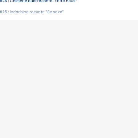
#26 : Chimène Badi raconte "Entre nous"
#25 : Indochine raconte "3e sexe"
#24 : Zaho raconte "C'est chelou"
#23 : Patrick Bruel raconte "Au café des délices"
#22 : Kyo raconte "Le chemin"
#21 : Nolwenn Leroy raconte "Cassé"
#20 : Patrick Hernandez raconte "Born to be alive"
#19 : Lorie raconte "Près de moi"
#18 : Michael Jones raconte "A nos actes manqués" (avec Jean-Jacque
#17 : Khaled raconte "Aïcha"
#16 : Corneille raconte "Parce qu'on vient de loin"
#15 : Indochine raconte "L'aventurier"
14 : Lorie raconte "Sur un air latino"