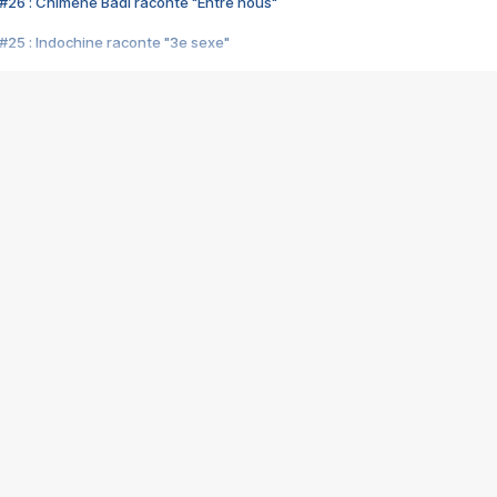
#26 : Chimène Badi raconte "Entre nous"
#25 : Indochine raconte "3e sexe"
#24 : Zaho raconte "C'est chelou"
#23 : Patrick Bruel raconte "Au café des délices"
#22 : Kyo raconte "Le chemin"
#21 : Nolwenn Leroy raconte "Cassé"
#20 : Patrick Hernandez raconte "Born to be alive"
#19 : Lorie raconte "Près de moi"
#18 : Michael Jones raconte "A nos actes manqués" (avec Jean-Jacque
#17 : Khaled raconte "Aïcha"
#16 : Corneille raconte "Parce qu'on vient de loin"
#15 : Indochine raconte "L'aventurier"
14 : Lorie raconte "Sur un air latino"