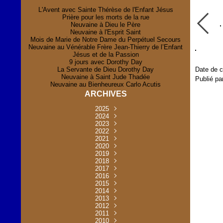
L'Avent avec Sainte Thérèse de l'Enfant Jésus
Prière pour les morts de la rue
Neuvaine à Dieu le Père
Neuvaine à l'Esprit Saint
Mois de Marie de Notre Dame du Perpétuel Secours
Neuvaine au Vénérable Frère Jean-Thierry de l’Enfant
Jésus et de la Passion
9 jours avec Dorothy Day
La Servante de Dieu Dorothy Day
Date de c
Neuvaine à Saint Jude Thadée
Publié pa
Neuvaine au Bienheureux Carlo Acutis
ARCHIVES
2025
Novembre
2024
(2)
Novembre
2023
Juillet
(1)
(2)
Décembre
Octobre
2022
Mai
(1)
(2)
(1)
Novembre
Décembre
2021
Août
Avril
(1)
(1)
(1)
(6)
Novembre
Décembre
Octobre
2020
Janvier
Mai
(8)
(1)
(1)
(32)
(36)
Novembre
Décembre
Octobre
2019
Juin
Avril
(29)
(2)
(2)
(6)
(4)
Novembre
Octobre
Octobre
2018
Août
Mars
Mai
(31)
(33)
(1)
(30)
(9)
(4)
Septembre
Décembre
Octobre
2017
Juillet
Février
Mai
Avril
(30)
(2)
(32)
(17)
(1)
(6)
(3)
Septembre
Décembre
Novembre
2016
Janvier
Août
Avril
Juin
(30)
(1)
(5)
(2)
(30)
(14)
(1)
Novembre
Décembre
Octobre
2015
Mars
Juillet
Mai
Mai
(35)
(30)
(31)
(2)
(2)
(1)
(5)
Décembre
Novembre
Octobre
2014
Février
Avril
Avril
Mai
Août
(30)
(31)
(13)
(2)
(3)
(1)
(11)
(8)
Novembre
Septembre
Octobre
2013
Mars
Août
Mars
Avril
Juin
(30)
(32)
(5)
(3)
(1)
(1)
(31)
(1)
Décembre
Septembre
Octobre
2012
Juillet
Février
Mai
Août
(30)
(33)
(3)
(2)
(6)
(16)
(6)
Novembre
Décembre
Septembre
Janvier
2011
Juillet
Avril
Août
Juin
(31)
(4)
(2)
(6)
(30)
(29)
(12)
(2)
Novembre
Décembre
Octobre
2010
Juin
Mars
Mai
Août
Juin
(32)
(31)
(4)
(4)
(3)
(8)
(42)
(45)