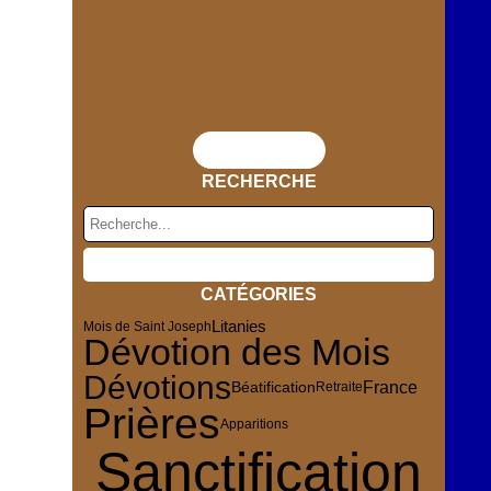
Flux RSS
RECHERCHE
CATÉGORIES
Litanies
Mois de Saint Joseph
Dévotion des Mois
Dévotions
France
Béatification
Retraite
Prières
Apparitions
Sanctification