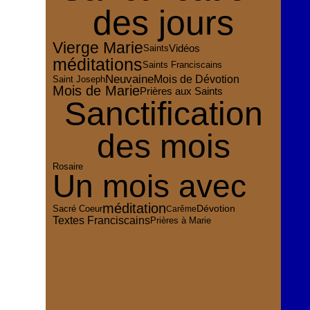
des jours
Vierge Marie
Vidéos
Saints
méditations
Saints Franciscains
Neuvaine
Mois de Dévotion
Saint Joseph
Mois de Marie
Prières aux Saints
Sanctification
des mois
Rosaire
Un mois avec
méditation
Dévotion
Sacré Coeur
Carême
Textes Franciscains
Prières à Marie