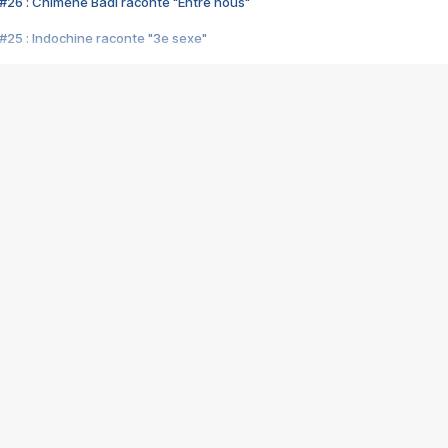
#26 : Chimène Badi raconte "Entre nous"
#25 : Indochine raconte "3e sexe"
#24 : Zaho raconte "C'est chelou"
#23 : Patrick Bruel raconte "Au café des délices"
#22 : Kyo raconte "Le chemin"
#21 : Nolwenn Leroy raconte "Cassé"
#20 : Patrick Hernandez raconte "Born to be alive"
#19 : Lorie raconte "Près de moi"
#18 : Michael Jones raconte "A nos actes manqués" (avec Jean-Jacque
#17 : Khaled raconte "Aïcha"
#16 : Corneille raconte "Parce qu'on vient de loin"
#15 : Indochine raconte "L'aventurier"
14 : Lorie raconte "Sur un air latino"