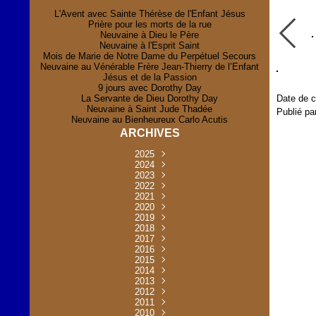
L'Avent avec Sainte Thérèse de l'Enfant Jésus
Prière pour les morts de la rue
Neuvaine à Dieu le Père
Neuvaine à l'Esprit Saint
Mois de Marie de Notre Dame du Perpétuel Secours
Neuvaine au Vénérable Frère Jean-Thierry de l’Enfant
Jésus et de la Passion
9 jours avec Dorothy Day
La Servante de Dieu Dorothy Day
Date de c
Neuvaine à Saint Jude Thadée
Publié pa
Neuvaine au Bienheureux Carlo Acutis
ARCHIVES
2025
Novembre
2024
(2)
Novembre
2023
Juillet
(1)
(2)
Décembre
Octobre
2022
Mai
(1)
(2)
(1)
Novembre
Décembre
2021
Août
Avril
(1)
(1)
(1)
(6)
Novembre
Décembre
Octobre
2020
Janvier
Mai
(8)
(1)
(1)
(32)
(36)
Novembre
Décembre
Octobre
2019
Juin
Avril
(29)
(2)
(2)
(6)
(4)
Novembre
Octobre
Octobre
2018
Août
Mars
Mai
(31)
(33)
(1)
(30)
(9)
(4)
Septembre
Décembre
Octobre
2017
Juillet
Février
Mai
Avril
(30)
(2)
(32)
(17)
(1)
(6)
(3)
Septembre
Décembre
Novembre
2016
Janvier
Août
Avril
Juin
(30)
(1)
(5)
(2)
(30)
(14)
(1)
Novembre
Décembre
Octobre
2015
Mars
Juillet
Mai
Mai
(35)
(30)
(31)
(2)
(2)
(1)
(5)
Décembre
Novembre
Octobre
2014
Février
Avril
Avril
Mai
Août
(30)
(31)
(13)
(2)
(3)
(1)
(11)
(8)
Novembre
Septembre
Octobre
2013
Mars
Août
Mars
Avril
Juin
(30)
(32)
(5)
(3)
(1)
(1)
(31)
(1)
Décembre
Septembre
Octobre
2012
Juillet
Février
Mai
Août
(30)
(33)
(3)
(2)
(6)
(16)
(6)
Novembre
Décembre
Septembre
Janvier
2011
Juillet
Avril
Août
Juin
(31)
(4)
(2)
(6)
(30)
(29)
(12)
(2)
Novembre
Décembre
Octobre
2010
Juin
Mars
Mai
Août
Juin
(32)
(31)
(4)
(4)
(3)
(8)
(42)
(45)