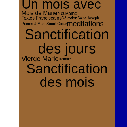
Un mois avec
Mois de Marie
Neuvaine
Textes Franciscains
Dévotion
Saint Joseph
méditations
Sacré Coeur
Prières à Marie
Sanctification
des jours
Vierge Marie
Retraite
Sanctification
des mois