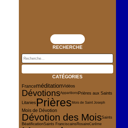
Flux RSS
RECHERCHE
CATÉGORIES
méditation
France
Vidéos
Dévotions
Prières aux Saints
Apparitions
Prières
Litanies
Mois de Saint Joseph
Mois de Dévotion
Dévotion des Mois
Saints
Rosaire
Béatification
Saints Franciscains
Carême