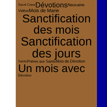
Dévotions
Neuvaine
Sacré Coeur
Mois de Marie
Vidéos
Sanctification
des mois
Sanctification
des jours
Mois de Dévotion
Prières aux Saints
Saints
Un mois avec
Dévotion