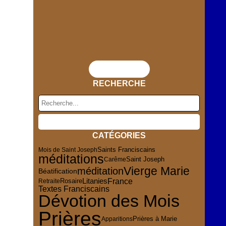
Flux RSS
RECHERCHE
CATÉGORIES
Mois de Saint Joseph
Saints Franciscains
méditations
Saint Joseph
Carême
Vierge Marie
méditation
Béatification
France
Rosaire
Litanies
Retraite
Textes Franciscains
Dévotion des Mois
Prières
Apparitions
Prières à Marie