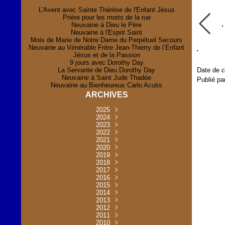
L'Avent avec Sainte Thérèse de l'Enfant Jésus
Prière pour les morts de la rue
Neuvaine à Dieu le Père
Neuvaine à l'Esprit Saint
Mois de Marie de Notre Dame du Perpétuel Secours
Neuvaine au Vénérable Frère Jean-Thierry de l’Enfant
Jésus et de la Passion
9 jours avec Dorothy Day
La Servante de Dieu Dorothy Day
Date de c
Neuvaine à Saint Jude Thadée
Publié pa
Neuvaine au Bienheureux Carlo Acutis
ARCHIVES
2025
Novembre
2024
(2)
Novembre
2023
Juillet
(1)
(2)
Décembre
Octobre
2022
Mai
(1)
(2)
(1)
Novembre
Décembre
2021
Août
Avril
(1)
(1)
(1)
(6)
Novembre
Décembre
Octobre
2020
Janvier
Mai
(8)
(1)
(1)
(32)
(36)
Novembre
Décembre
Octobre
2019
Juin
Avril
(29)
(2)
(2)
(6)
(4)
Novembre
Octobre
Octobre
2018
Août
Mars
Mai
(31)
(33)
(1)
(30)
(9)
(4)
Septembre
Décembre
Octobre
2017
Juillet
Février
Mai
Avril
(30)
(2)
(32)
(17)
(1)
(6)
(3)
Septembre
Décembre
Novembre
2016
Janvier
Août
Avril
Juin
(30)
(1)
(5)
(2)
(30)
(14)
(1)
Novembre
Décembre
Octobre
2015
Mars
Juillet
Mai
Mai
(35)
(30)
(31)
(2)
(2)
(1)
(5)
Décembre
Novembre
Octobre
2014
Février
Avril
Avril
Mai
Août
(30)
(31)
(13)
(2)
(3)
(1)
(11)
(8)
Novembre
Septembre
Octobre
2013
Mars
Août
Mars
Avril
Juin
(30)
(32)
(5)
(3)
(1)
(1)
(31)
(1)
Décembre
Septembre
Octobre
2012
Juillet
Février
Mai
Août
(30)
(33)
(3)
(2)
(6)
(16)
(6)
Novembre
Décembre
Septembre
Janvier
2011
Juillet
Avril
Août
Juin
(31)
(4)
(2)
(6)
(30)
(29)
(12)
(2)
Novembre
Décembre
Octobre
2010
Juin
Mars
Mai
Août
Juin
(32)
(31)
(4)
(4)
(3)
(8)
(42)
(45)