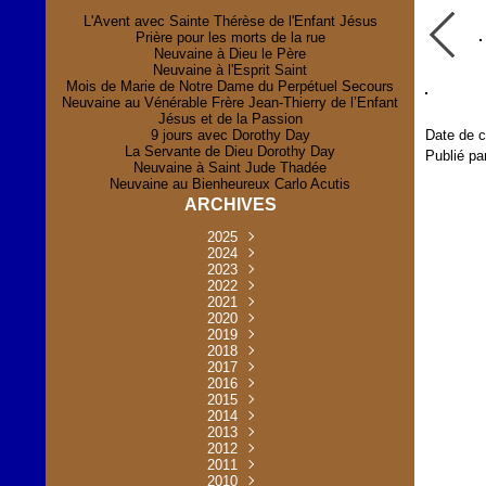
L'Avent avec Sainte Thérèse de l'Enfant Jésus
Prière pour les morts de la rue
Neuvaine à Dieu le Père
Neuvaine à l'Esprit Saint
Mois de Marie de Notre Dame du Perpétuel Secours
Neuvaine au Vénérable Frère Jean-Thierry de l’Enfant
Jésus et de la Passion
9 jours avec Dorothy Day
Date de c
La Servante de Dieu Dorothy Day
Publié pa
Neuvaine à Saint Jude Thadée
Neuvaine au Bienheureux Carlo Acutis
ARCHIVES
2025
Novembre
2024
(2)
Novembre
2023
Juillet
(1)
(2)
Décembre
Octobre
2022
Mai
(1)
(2)
(1)
Novembre
Décembre
2021
Août
Avril
(1)
(1)
(1)
(6)
Novembre
Décembre
Octobre
2020
Janvier
Mai
(8)
(1)
(1)
(32)
(36)
Novembre
Décembre
Octobre
2019
Juin
Avril
(29)
(2)
(2)
(6)
(4)
Novembre
Octobre
Octobre
2018
Août
Mars
Mai
(31)
(33)
(1)
(30)
(9)
(4)
Septembre
Décembre
Octobre
2017
Juillet
Février
Mai
Avril
(30)
(2)
(32)
(17)
(1)
(6)
(3)
Septembre
Décembre
Novembre
2016
Janvier
Août
Avril
Juin
(30)
(1)
(5)
(2)
(30)
(14)
(1)
Novembre
Décembre
Octobre
2015
Mars
Juillet
Mai
Mai
(35)
(30)
(31)
(2)
(2)
(1)
(5)
Décembre
Novembre
Octobre
2014
Février
Avril
Avril
Mai
Août
(30)
(31)
(13)
(2)
(3)
(1)
(11)
(8)
Novembre
Septembre
Octobre
2013
Mars
Août
Mars
Avril
Juin
(30)
(32)
(5)
(3)
(1)
(1)
(31)
(1)
Décembre
Septembre
Octobre
2012
Juillet
Février
Mai
Août
(30)
(33)
(3)
(2)
(6)
(16)
(6)
Novembre
Décembre
Septembre
Janvier
2011
Juillet
Avril
Août
Juin
(31)
(4)
(2)
(6)
(30)
(29)
(12)
(2)
Novembre
Décembre
Octobre
2010
Juin
Mars
Mai
Août
Juin
(32)
(31)
(4)
(4)
(3)
(8)
(42)
(45)