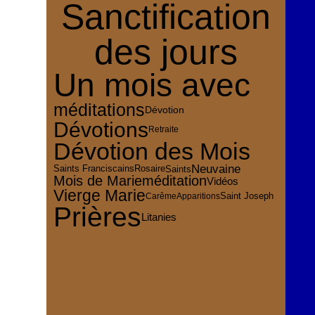
Sanctification
des jours
Un mois avec
méditations
Dévotion
Dévotions
Retraite
Dévotion des Mois
Neuvaine
Rosaire
Saints
Saints Franciscains
Mois de Marie
méditation
Vidéos
Vierge Marie
Saint Joseph
Carême
Apparitions
Prières
Litanies