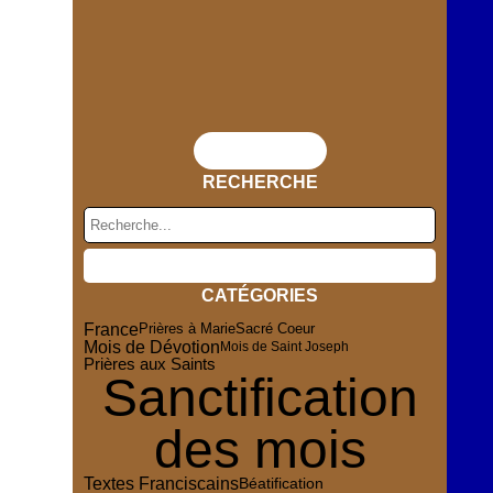
Flux RSS
RECHERCHE
CATÉGORIES
France
Sacré Coeur
Prières à Marie
Mois de Dévotion
Mois de Saint Joseph
Prières aux Saints
Sanctification
des mois
Textes Franciscains
Béatification