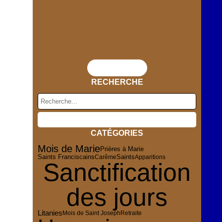
Flux RSS
RECHERCHE
CATÉGORIES
Mois de Marie
Prières à Marie
Saints
Saints Franciscains
Carême
Apparitions
Sanctification
des jours
Litanies
Mois de Saint Joseph
Retraite