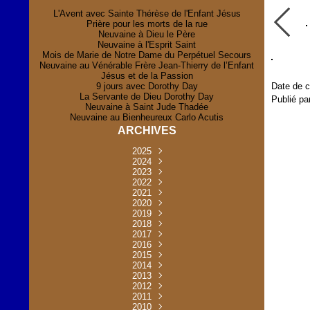
L'Avent avec Sainte Thérèse de l'Enfant Jésus
Prière pour les morts de la rue
Neuvaine à Dieu le Père
Neuvaine à l'Esprit Saint
Mois de Marie de Notre Dame du Perpétuel Secours
Neuvaine au Vénérable Frère Jean-Thierry de l’Enfant
Jésus et de la Passion
9 jours avec Dorothy Day
Date de c
La Servante de Dieu Dorothy Day
Publié pa
Neuvaine à Saint Jude Thadée
Neuvaine au Bienheureux Carlo Acutis
ARCHIVES
2025
Novembre
2024
(2)
Novembre
2023
Juillet
(1)
(2)
Décembre
Octobre
2022
Mai
(1)
(2)
(1)
Novembre
Décembre
2021
Août
Avril
(1)
(1)
(1)
(6)
Novembre
Décembre
Octobre
2020
Janvier
Mai
(8)
(1)
(1)
(32)
(36)
Novembre
Décembre
Octobre
2019
Juin
Avril
(29)
(2)
(2)
(6)
(4)
Novembre
Octobre
Octobre
2018
Août
Mars
Mai
(31)
(33)
(1)
(30)
(9)
(4)
Septembre
Décembre
Octobre
2017
Juillet
Février
Mai
Avril
(30)
(2)
(32)
(17)
(1)
(6)
(3)
Septembre
Décembre
Novembre
2016
Janvier
Août
Avril
Juin
(30)
(1)
(5)
(2)
(30)
(14)
(1)
Novembre
Décembre
Octobre
2015
Mars
Juillet
Mai
Mai
(35)
(30)
(31)
(2)
(2)
(1)
(5)
Décembre
Novembre
Octobre
2014
Février
Avril
Avril
Mai
Août
(30)
(31)
(13)
(2)
(3)
(1)
(11)
(8)
Novembre
Septembre
Octobre
2013
Mars
Août
Mars
Avril
Juin
(30)
(32)
(5)
(3)
(1)
(1)
(31)
(1)
Décembre
Septembre
Octobre
2012
Juillet
Février
Mai
Août
(30)
(33)
(3)
(2)
(6)
(16)
(6)
Novembre
Décembre
Septembre
Janvier
2011
Juillet
Avril
Août
Juin
(31)
(4)
(2)
(6)
(30)
(29)
(12)
(2)
Novembre
Décembre
Octobre
2010
Juin
Mars
Mai
Août
Juin
(32)
(31)
(4)
(4)
(3)
(8)
(42)
(45)