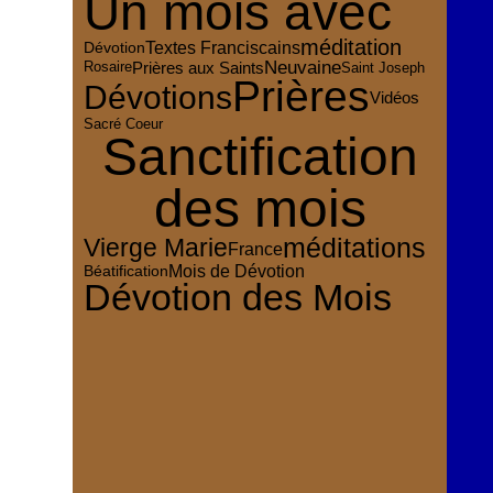
Un mois avec
méditation
Dévotion
Textes Franciscains
Neuvaine
Prières aux Saints
Rosaire
Saint Joseph
Prières
Dévotions
Vidéos
Sacré Coeur
Sanctification
des mois
méditations
Vierge Marie
France
Mois de Dévotion
Béatification
Dévotion des Mois