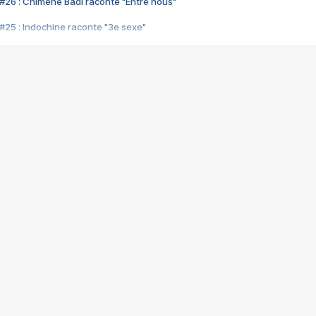
#26 : Chimène Badi raconte "Entre nous"
#25 : Indochine raconte "3e sexe"
#24 : Zaho raconte "C'est chelou"
#23 : Patrick Bruel raconte "Au café des délices"
#22 : Kyo raconte "Le chemin"
#21 : Nolwenn Leroy raconte "Cassé"
#20 : Patrick Hernandez raconte "Born to be alive"
#19 : Lorie raconte "Près de moi"
#18 : Michael Jones raconte "A nos actes manqués" (avec Jean-Jacque
#17 : Khaled raconte "Aïcha"
#16 : Corneille raconte "Parce qu'on vient de loin"
#15 : Indochine raconte "L'aventurier"
14 : Lorie raconte "Sur un air latino"