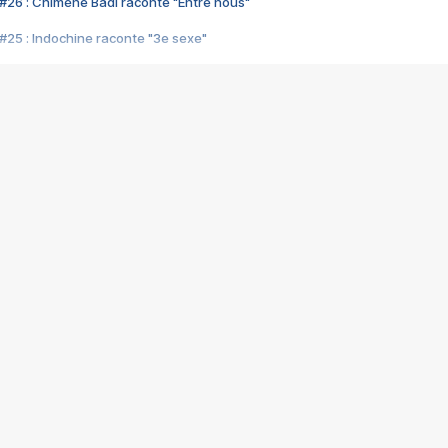
#26 : Chimène Badi raconte "Entre nous"
#25 : Indochine raconte "3e sexe"
#24 : Zaho raconte "C'est chelou"
#23 : Patrick Bruel raconte "Au café des délices"
#22 : Kyo raconte "Le chemin"
#21 : Nolwenn Leroy raconte "Cassé"
#20 : Patrick Hernandez raconte "Born to be alive"
#19 : Lorie raconte "Près de moi"
#18 : Michael Jones raconte "A nos actes manqués" (avec Jean-Jacque
#17 : Khaled raconte "Aïcha"
#16 : Corneille raconte "Parce qu'on vient de loin"
#15 : Indochine raconte "L'aventurier"
14 : Lorie raconte "Sur un air latino"