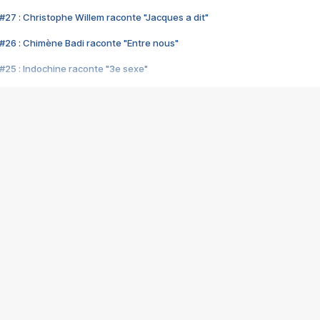
#27 : Christophe Willem raconte "Jacques a dit"
#26 : Chimène Badi raconte "Entre nous"
#25 : Indochine raconte "3e sexe"
#24 : Zaho raconte "C'est chelou"
#23 : Patrick Bruel raconte "Au café des délices"
#22 : Kyo raconte "Le chemin"
#21 : Nolwenn Leroy raconte "Cassé"
#20 : Patrick Hernandez raconte "Born to be alive"
#19 : Lorie raconte "Près de moi"
#18 : Michael Jones raconte "A nos actes manqués" (avec Jean-Jacque
#17 : Khaled raconte "Aïcha"
#16 : Corneille raconte "Parce qu'on vient de loin"