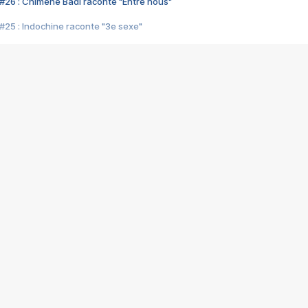
#26 : Chimène Badi raconte "Entre nous"
#25 : Indochine raconte "3e sexe"
#24 : Zaho raconte "C'est chelou"
#23 : Patrick Bruel raconte "Au café des délices"
#22 : Kyo raconte "Le chemin"
#21 : Nolwenn Leroy raconte "Cassé"
#20 : Patrick Hernandez raconte "Born to be alive"
#19 : Lorie raconte "Près de moi"
#18 : Michael Jones raconte "A nos actes manqués" (avec Jean-Jacque
#17 : Khaled raconte "Aïcha"
#16 : Corneille raconte "Parce qu'on vient de loin"
#15 : Indochine raconte "L'aventurier"
14 : Lorie raconte "Sur un air latino"