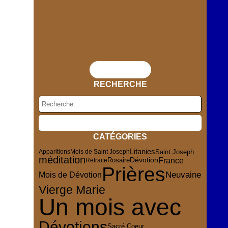
Flux RSS
RECHERCHE
CATÉGORIES
Litanies
Saint Joseph
Apparitions
Mois de Saint Joseph
méditation
France
Dévotion
Rosaire
Retraite
Prières
Mois de Dévotion
Neuvaine
Vierge Marie
Un mois avec
Dévotions
Sacré Coeur