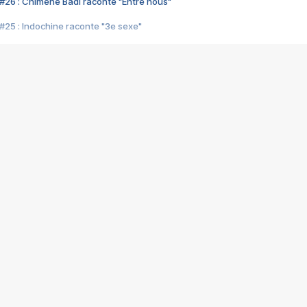
#26 : Chimène Badi raconte "Entre nous"
#25 : Indochine raconte "3e sexe"
#24 : Zaho raconte "C'est chelou"
#23 : Patrick Bruel raconte "Au café des délices"
#22 : Kyo raconte "Le chemin"
#21 : Nolwenn Leroy raconte "Cassé"
#20 : Patrick Hernandez raconte "Born to be alive"
#19 : Lorie raconte "Près de moi"
#18 : Michael Jones raconte "A nos actes manqués" (avec Jean-Jacque
#17 : Khaled raconte "Aïcha"
#16 : Corneille raconte "Parce qu'on vient de loin"
#15 : Indochine raconte "L'aventurier"
14 : Lorie raconte "Sur un air latino"