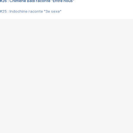
#26 : Chimène Badi raconte "Entre nous"
#25 : Indochine raconte "3e sexe"
#24 : Zaho raconte "C'est chelou"
#23 : Patrick Bruel raconte "Au café des délices"
#22 : Kyo raconte "Le chemin"
#21 : Nolwenn Leroy raconte "Cassé"
#20 : Patrick Hernandez raconte "Born to be alive"
#19 : Lorie raconte "Près de moi"
#18 : Michael Jones raconte "A nos actes manqués" (avec Jean-Jacque
#17 : Khaled raconte "Aïcha"
#16 : Corneille raconte "Parce qu'on vient de loin"
#15 : Indochine raconte "L'aventurier"
14 : Lorie raconte "Sur un air latino"