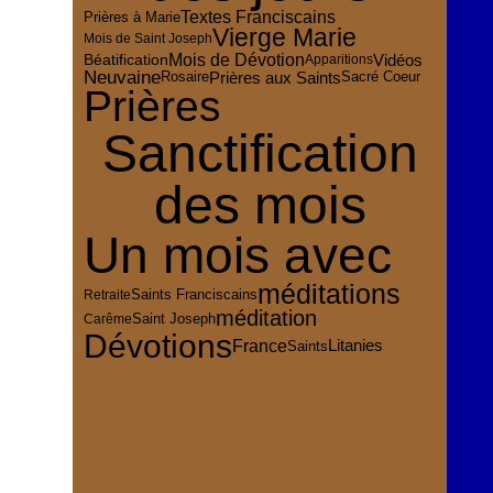
Textes Franciscains
Prières à Marie
Vierge Marie
Mois de Saint Joseph
Mois de Dévotion
Vidéos
Béatification
Apparitions
Neuvaine
Prières aux Saints
Rosaire
Sacré Coeur
Prières
Sanctification
des mois
Un mois avec
méditations
Retraite
Saints Franciscains
méditation
Saint Joseph
Carême
Dévotions
France
Litanies
Saints