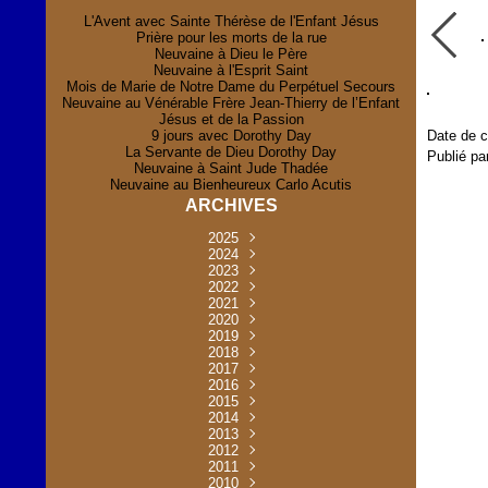
L'Avent avec Sainte Thérèse de l'Enfant Jésus
Prière pour les morts de la rue
Neuvaine à Dieu le Père
Neuvaine à l'Esprit Saint
Mois de Marie de Notre Dame du Perpétuel Secours
Neuvaine au Vénérable Frère Jean-Thierry de l’Enfant
Jésus et de la Passion
9 jours avec Dorothy Day
Date de c
La Servante de Dieu Dorothy Day
Publié pa
Neuvaine à Saint Jude Thadée
Neuvaine au Bienheureux Carlo Acutis
ARCHIVES
2025
Novembre
2024
(2)
Novembre
2023
Juillet
(1)
(2)
Décembre
Octobre
2022
Mai
(1)
(2)
(1)
Novembre
Décembre
2021
Août
Avril
(1)
(1)
(1)
(6)
Novembre
Décembre
Octobre
2020
Janvier
Mai
(8)
(1)
(1)
(32)
(36)
Novembre
Décembre
Octobre
2019
Juin
Avril
(29)
(2)
(2)
(6)
(4)
Novembre
Octobre
Octobre
2018
Août
Mars
Mai
(31)
(33)
(1)
(30)
(9)
(4)
Septembre
Décembre
Octobre
2017
Juillet
Février
Mai
Avril
(30)
(2)
(32)
(17)
(1)
(6)
(3)
Septembre
Décembre
Novembre
2016
Janvier
Août
Avril
Juin
(30)
(1)
(5)
(2)
(30)
(14)
(1)
Novembre
Décembre
Octobre
2015
Mars
Juillet
Mai
Mai
(35)
(30)
(31)
(2)
(2)
(1)
(5)
Décembre
Novembre
Octobre
2014
Février
Avril
Avril
Mai
Août
(30)
(31)
(13)
(2)
(3)
(1)
(11)
(8)
Novembre
Septembre
Octobre
2013
Mars
Août
Mars
Avril
Juin
(30)
(32)
(5)
(3)
(1)
(1)
(31)
(1)
Décembre
Septembre
Octobre
2012
Juillet
Février
Mai
Août
(30)
(33)
(3)
(2)
(6)
(16)
(6)
Novembre
Décembre
Septembre
Janvier
2011
Juillet
Avril
Août
Juin
(31)
(4)
(2)
(6)
(30)
(29)
(12)
(2)
Novembre
Décembre
Octobre
2010
Juin
Mars
Mai
Août
Juin
(32)
(31)
(4)
(4)
(3)
(8)
(42)
(45)