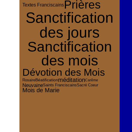
Prières
Textes Franciscains
Sanctification
des jours
Sanctification
des mois
Dévotion des Mois
méditation
Rosaire
Béatification
Carême
Neuvaine
Sacré Coeur
Saints Franciscains
Mois de Marie