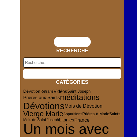
Flux RSS
RECHERCHE
CATÉGORIES
Dévotion
Vidéos
Saint Joseph
Retraite
méditations
Prières aux Saints
Dévotions
Mois de Dévotion
Vierge Marie
Saints
Apparitions
Prières à Marie
France
Litanies
Mois de Saint Joseph
Un mois avec