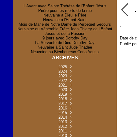
L'Avent avec Sainte Thérèse de l'Enfant Jésus
Prière pour les morts de la rue
Neuvaine à Dieu le Père
Neuvaine à l'Esprit Saint
Mois de Marie de Notre Dame du Perpétuel Secours
Neuvaine au Vénérable Frère Jean-Thierry de l’Enfant
Jésus et de la Passion
9 jours avec Dorothy Day
Date de c
La Servante de Dieu Dorothy Day
Publié pa
Neuvaine à Saint Jude Thadée
Neuvaine au Bienheureux Carlo Acutis
ARCHIVES
2025
Novembre
2024
(2)
Novembre
2023
Juillet
(1)
(2)
Décembre
Octobre
2022
Mai
(1)
(2)
(1)
Novembre
Décembre
2021
Août
Avril
(1)
(1)
(1)
(6)
Novembre
Décembre
Octobre
2020
Janvier
Mai
(8)
(1)
(1)
(32)
(36)
Novembre
Décembre
Octobre
2019
Juin
Avril
(29)
(2)
(2)
(6)
(4)
Novembre
Octobre
Octobre
2018
Août
Mars
Mai
(31)
(33)
(1)
(30)
(9)
(4)
Septembre
Décembre
Octobre
2017
Juillet
Février
Mai
Avril
(30)
(2)
(32)
(17)
(1)
(6)
(3)
Septembre
Décembre
Novembre
2016
Janvier
Août
Avril
Juin
(30)
(1)
(5)
(2)
(30)
(14)
(1)
Novembre
Décembre
Octobre
2015
Mars
Juillet
Mai
Mai
(35)
(30)
(31)
(2)
(2)
(1)
(5)
Décembre
Novembre
Octobre
2014
Février
Avril
Avril
Mai
Août
(30)
(31)
(13)
(2)
(3)
(1)
(11)
(8)
Novembre
Septembre
Octobre
2013
Mars
Août
Mars
Avril
Juin
(30)
(32)
(5)
(3)
(1)
(1)
(31)
(1)
Décembre
Septembre
Octobre
2012
Juillet
Février
Mai
Août
(30)
(33)
(3)
(2)
(6)
(16)
(6)
Novembre
Décembre
Septembre
Janvier
2011
Juillet
Avril
Août
Juin
(31)
(4)
(2)
(6)
(30)
(29)
(12)
(2)
Novembre
Décembre
Octobre
2010
Juin
Mars
Mai
Août
Juin
(32)
(31)
(4)
(4)
(3)
(8)
(42)
(45)