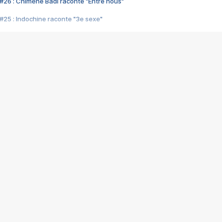
#26 : Chimène Badi raconte "Entre nous"
#25 : Indochine raconte "3e sexe"
#24 : Zaho raconte "C'est chelou"
#23 : Patrick Bruel raconte "Au café des délices"
#22 : Kyo raconte "Le chemin"
#21 : Nolwenn Leroy raconte "Cassé"
#20 : Patrick Hernandez raconte "Born to be alive"
#19 : Lorie raconte "Près de moi"
#18 : Michael Jones raconte "A nos actes manqués" (avec Jean-Jacque
#17 : Khaled raconte "Aïcha"
#16 : Corneille raconte "Parce qu'on vient de loin"
#15 : Indochine raconte "L'aventurier"
14 : Lorie raconte "Sur un air latino"