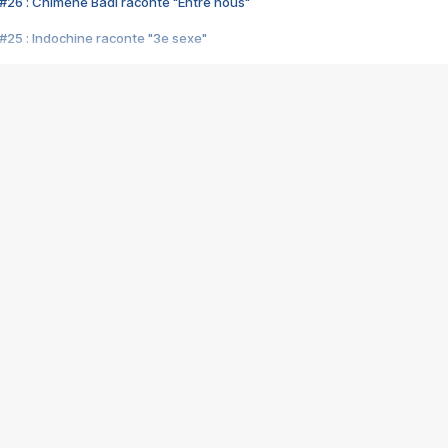
#26 : Chimène Badi raconte "Entre nous"
#25 : Indochine raconte "3e sexe"
#24 : Zaho raconte "C'est chelou"
#23 : Patrick Bruel raconte "Au café des délices"
#22 : Kyo raconte "Le chemin"
#21 : Nolwenn Leroy raconte "Cassé"
#20 : Patrick Hernandez raconte "Born to be alive"
#19 : Lorie raconte "Près de moi"
#18 : Michael Jones raconte "A nos actes manqués" (avec Jean-Jacque
#17 : Khaled raconte "Aïcha"
#16 : Corneille raconte "Parce qu'on vient de loin"
#15 : Indochine raconte "L'aventurier"
14 : Lorie raconte "Sur un air latino"