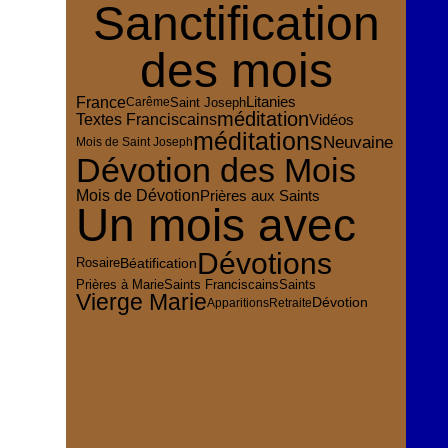
Sanctification
des mois
France
Litanies
Saint Joseph
Carême
méditation
Textes Franciscains
Vidéos
méditations
Neuvaine
Mois de Saint Joseph
Dévotion des Mois
Mois de Dévotion
Prières aux Saints
Un mois avec
Dévotions
Rosaire
Béatification
Saints
Prières à Marie
Saints Franciscains
Vierge Marie
Dévotion
Apparitions
Retraite