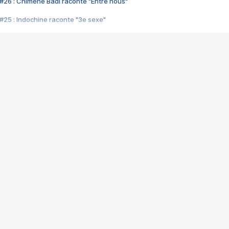
#26 : Chimène Badi raconte "Entre nous"
#25 : Indochine raconte "3e sexe"
#24 : Zaho raconte "C'est chelou"
#23 : Patrick Bruel raconte "Au café des délices"
#22 : Kyo raconte "Le chemin"
#21 : Nolwenn Leroy raconte "Cassé"
#20 : Patrick Hernandez raconte "Born to be alive"
#19 : Lorie raconte "Près de moi"
#18 : Michael Jones raconte "A nos actes manqués" (avec Jean-Jacque
#17 : Khaled raconte "Aïcha"
#16 : Corneille raconte "Parce qu'on vient de loin"
#15 : Indochine raconte "L'aventurier"
14 : Lorie raconte "Sur un air latino"