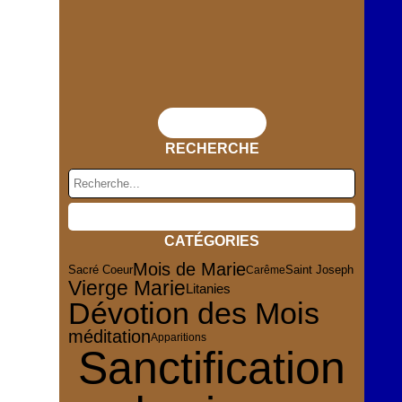
Flux RSS
RECHERCHE
CATÉGORIES
Mois de Marie
Sacré Coeur
Saint Joseph
Carême
Vierge Marie
Litanies
Dévotion des Mois
méditation
Apparitions
Sanctification