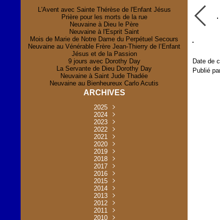
L'Avent avec Sainte Thérèse de l'Enfant Jésus
Prière pour les morts de la rue
Neuvaine à Dieu le Père
Neuvaine à l'Esprit Saint
Mois de Marie de Notre Dame du Perpétuel Secours
Neuvaine au Vénérable Frère Jean-Thierry de l’Enfant
Jésus et de la Passion
9 jours avec Dorothy Day
Date de c
La Servante de Dieu Dorothy Day
Publié pa
Neuvaine à Saint Jude Thadée
Neuvaine au Bienheureux Carlo Acutis
ARCHIVES
2025
Novembre
2024
(2)
Novembre
2023
Juillet
(1)
(2)
Décembre
Octobre
2022
Mai
(1)
(2)
(1)
Novembre
Décembre
2021
Août
Avril
(1)
(1)
(1)
(6)
Novembre
Décembre
Octobre
2020
Janvier
Mai
(8)
(1)
(1)
(32)
(36)
Novembre
Décembre
Octobre
2019
Juin
Avril
(29)
(2)
(2)
(6)
(4)
Novembre
Octobre
Octobre
2018
Août
Mars
Mai
(31)
(33)
(1)
(30)
(9)
(4)
Septembre
Décembre
Octobre
2017
Juillet
Février
Mai
Avril
(30)
(2)
(32)
(17)
(1)
(6)
(3)
Septembre
Décembre
Novembre
2016
Janvier
Août
Avril
Juin
(30)
(1)
(5)
(2)
(30)
(14)
(1)
Novembre
Décembre
Octobre
2015
Mars
Juillet
Mai
Mai
(35)
(30)
(31)
(2)
(2)
(1)
(5)
Décembre
Novembre
Octobre
2014
Février
Avril
Avril
Mai
Août
(30)
(31)
(13)
(2)
(3)
(1)
(11)
(8)
Novembre
Septembre
Octobre
2013
Mars
Août
Mars
Avril
Juin
(30)
(32)
(5)
(3)
(1)
(1)
(31)
(1)
Décembre
Septembre
Octobre
2012
Juillet
Février
Mai
Août
(30)
(33)
(3)
(2)
(6)
(16)
(6)
Novembre
Décembre
Septembre
Janvier
2011
Juillet
Avril
Août
Juin
(31)
(4)
(2)
(6)
(30)
(29)
(12)
(2)
Novembre
Décembre
Octobre
2010
Juin
Mars
Mai
Août
Juin
(32)
(31)
(4)
(4)
(3)
(8)
(42)
(45)