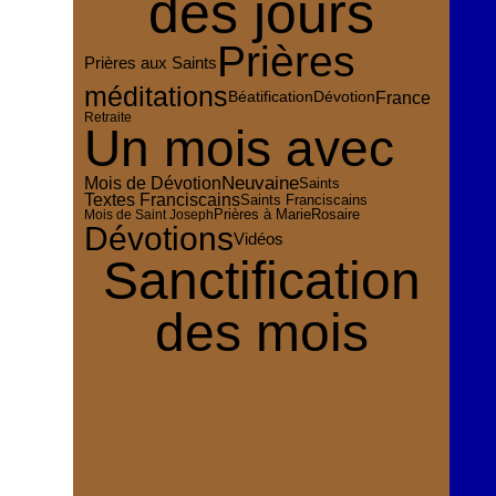
des jours
Prières
Prières aux Saints
méditations
France
Dévotion
Béatification
Retraite
Un mois avec
Mois de Dévotion
Neuvaine
Saints
Textes Franciscains
Saints Franciscains
Rosaire
Mois de Saint Joseph
Prières à Marie
Dévotions
Vidéos
Sanctification
des mois