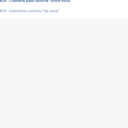
#26 : Chimène Badi raconte "Entre nous"
#25 : Indochine raconte "3e sexe"
#24 : Zaho raconte "C'est chelou"
#23 : Patrick Bruel raconte "Au café des délices"
#22 : Kyo raconte "Le chemin"
#21 : Nolwenn Leroy raconte "Cassé"
#20 : Patrick Hernandez raconte "Born to be alive"
#19 : Lorie raconte "Près de moi"
#18 : Michael Jones raconte "A nos actes manqués" (avec Jean-Jacque
#17 : Khaled raconte "Aïcha"
#16 : Corneille raconte "Parce qu'on vient de loin"
#15 : Indochine raconte "L'aventurier"
14 : Lorie raconte "Sur un air latino"