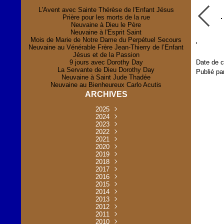
L'Avent avec Sainte Thérèse de l'Enfant Jésus
Prière pour les morts de la rue
Neuvaine à Dieu le Père
Neuvaine à l'Esprit Saint
Mois de Marie de Notre Dame du Perpétuel Secours
Neuvaine au Vénérable Frère Jean-Thierry de l’Enfant
Jésus et de la Passion
9 jours avec Dorothy Day
Date de c
La Servante de Dieu Dorothy Day
Publié pa
Neuvaine à Saint Jude Thadée
Neuvaine au Bienheureux Carlo Acutis
ARCHIVES
2025
Novembre
2024
(2)
Novembre
2023
Juillet
(1)
(2)
Décembre
Octobre
2022
Mai
(1)
(2)
(1)
Novembre
Décembre
2021
Août
Avril
(1)
(1)
(1)
(6)
Novembre
Décembre
Octobre
2020
Janvier
Mai
(8)
(1)
(1)
(32)
(36)
Novembre
Décembre
Octobre
2019
Juin
Avril
(29)
(2)
(2)
(6)
(4)
Novembre
Octobre
Octobre
2018
Août
Mars
Mai
(31)
(33)
(1)
(30)
(9)
(4)
Septembre
Décembre
Octobre
2017
Juillet
Février
Mai
Avril
(30)
(2)
(32)
(17)
(1)
(6)
(3)
Septembre
Décembre
Novembre
2016
Janvier
Août
Avril
Juin
(30)
(1)
(5)
(2)
(30)
(14)
(1)
Novembre
Décembre
Octobre
2015
Mars
Juillet
Mai
Mai
(35)
(30)
(31)
(2)
(2)
(1)
(5)
Décembre
Novembre
Octobre
2014
Février
Avril
Avril
Mai
Août
(30)
(31)
(13)
(2)
(3)
(1)
(11)
(8)
Novembre
Septembre
Octobre
2013
Mars
Août
Mars
Avril
Juin
(30)
(32)
(5)
(3)
(1)
(1)
(31)
(1)
Décembre
Septembre
Octobre
2012
Juillet
Février
Mai
Août
(30)
(33)
(3)
(2)
(6)
(16)
(6)
Novembre
Décembre
Septembre
Janvier
2011
Juillet
Avril
Août
Juin
(31)
(4)
(2)
(6)
(30)
(29)
(12)
(2)
Novembre
Décembre
Octobre
2010
Juin
Mars
Mai
Août
Juin
(32)
(31)
(4)
(4)
(3)
(8)
(42)
(45)