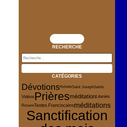
Flux RSS
RECHERCHE
CATÉGORIES
Dévotions
Saint Joseph
Saints
Retraite
Prières
méditation
Vidéos
Litanies
méditations
Textes Franciscains
Rosaire
Sanctification