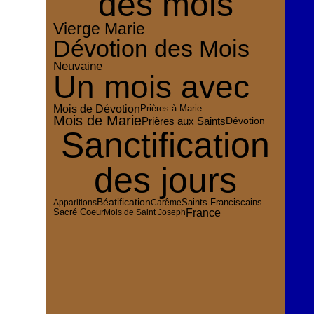
des mois
Vierge Marie
Dévotion des Mois
Neuvaine
Un mois avec
Mois de Dévotion
Prières à Marie
Mois de Marie
Prières aux Saints
Dévotion
Sanctification
des jours
Béatification
Apparitions
Carême
Saints Franciscains
France
Sacré Coeur
Mois de Saint Joseph