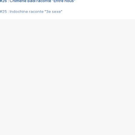
#26 : Chimène Badi raconte "Entre nous"
#25 : Indochine raconte "3e sexe"
#24 : Zaho raconte "C'est chelou"
#23 : Patrick Bruel raconte "Au café des délices"
#22 : Kyo raconte "Le chemin"
#21 : Nolwenn Leroy raconte "Cassé"
#20 : Patrick Hernandez raconte "Born to be alive"
#19 : Lorie raconte "Près de moi"
#18 : Michael Jones raconte "A nos actes manqués" (avec Jean-Jacque
#17 : Khaled raconte "Aïcha"
#16 : Corneille raconte "Parce qu'on vient de loin"
#15 : Indochine raconte "L'aventurier"
14 : Lorie raconte "Sur un air latino"