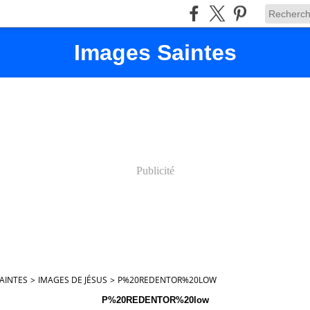
Images Saintes
Publicité
AINTES
>
IMAGES DE JÉSUS
>
P%20REDENTOR%20LOW
P%20REDENTOR%20low