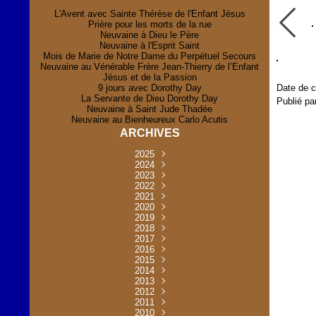
L'Avent avec Sainte Thérèse de l'Enfant Jésus
Prière pour les morts de la rue
Neuvaine à Dieu le Père
Neuvaine à l'Esprit Saint
Mois de Marie de Notre Dame du Perpétuel Secours
Neuvaine au Vénérable Frère Jean-Thierry de l’Enfant
Jésus et de la Passion
9 jours avec Dorothy Day
Date de c
La Servante de Dieu Dorothy Day
Publié pa
Neuvaine à Saint Jude Thadée
Neuvaine au Bienheureux Carlo Acutis
ARCHIVES
2025
Novembre
2024
(2)
Novembre
2023
Juillet
(1)
(2)
Décembre
Octobre
2022
Mai
(1)
(2)
(1)
Novembre
Décembre
2021
Août
Avril
(1)
(1)
(1)
(6)
Novembre
Décembre
Octobre
2020
Janvier
Mai
(8)
(1)
(1)
(32)
(36)
Novembre
Décembre
Octobre
2019
Juin
Avril
(29)
(2)
(2)
(6)
(4)
Novembre
Octobre
Octobre
2018
Août
Mars
Mai
(31)
(33)
(1)
(30)
(9)
(4)
Septembre
Décembre
Octobre
2017
Juillet
Février
Mai
Avril
(30)
(2)
(32)
(17)
(1)
(6)
(3)
Septembre
Décembre
Novembre
2016
Janvier
Août
Avril
Juin
(30)
(1)
(5)
(2)
(30)
(14)
(1)
Novembre
Décembre
Octobre
2015
Mars
Juillet
Mai
Mai
(35)
(30)
(31)
(2)
(2)
(1)
(5)
Décembre
Novembre
Octobre
2014
Février
Avril
Avril
Mai
Août
(30)
(31)
(13)
(2)
(3)
(1)
(11)
(8)
Novembre
Septembre
Octobre
2013
Mars
Août
Mars
Avril
Juin
(30)
(32)
(5)
(3)
(1)
(1)
(31)
(1)
Décembre
Septembre
Octobre
2012
Juillet
Février
Mai
Août
(30)
(33)
(3)
(2)
(6)
(16)
(6)
Novembre
Décembre
Septembre
Janvier
2011
Juillet
Avril
Août
Juin
(31)
(4)
(2)
(6)
(30)
(29)
(12)
(2)
Novembre
Décembre
Octobre
2010
Juin
Mars
Mai
Août
Juin
(32)
(31)
(4)
(4)
(3)
(8)
(42)
(45)