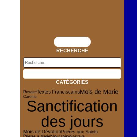
Flux RSS
RECHERCHE
CATÉGORIES
Mois de Marie
Textes Franciscains
Rosaire
Carême
Sanctification
des jours
Mois de Dévotion
Prières aux Saints
Neuvaine
Prières à Marie
Retraite