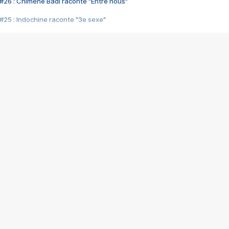
#26 : Chimène Badi raconte "Entre nous"
#25 : Indochine raconte "3e sexe"
#24 : Zaho raconte "C'est chelou"
#23 : Patrick Bruel raconte "Au café des délices"
#22 : Kyo raconte "Le chemin"
#21 : Nolwenn Leroy raconte "Cassé"
#20 : Patrick Hernandez raconte "Born to be alive"
#19 : Lorie raconte "Près de moi"
#18 : Michael Jones raconte "A nos actes manqués" (avec Jean-Jacque
#17 : Khaled raconte "Aïcha"
#16 : Corneille raconte "Parce qu'on vient de loin"
#15 : Indochine raconte "L'aventurier"
14 : Lorie raconte "Sur un air latino"