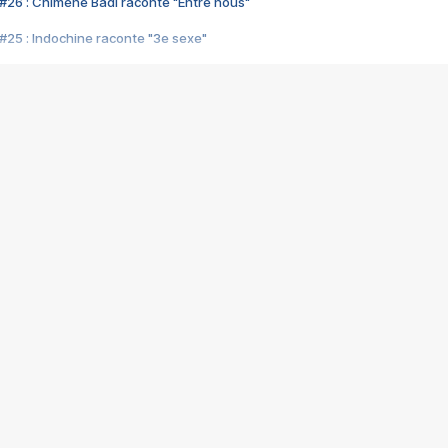
#26 : Chimène Badi raconte "Entre nous"
#25 : Indochine raconte "3e sexe"
#24 : Zaho raconte "C'est chelou"
#23 : Patrick Bruel raconte "Au café des délices"
#22 : Kyo raconte "Le chemin"
#21 : Nolwenn Leroy raconte "Cassé"
#20 : Patrick Hernandez raconte "Born to be alive"
#19 : Lorie raconte "Près de moi"
#18 : Michael Jones raconte "A nos actes manqués" (avec Jean-Jacque
#17 : Khaled raconte "Aïcha"
#16 : Corneille raconte "Parce qu'on vient de loin"
#15 : Indochine raconte "L'aventurier"
14 : Lorie raconte "Sur un air latino"