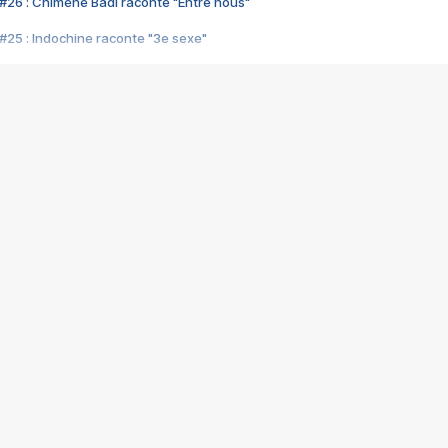
#26 : Chimène Badi raconte "Entre nous"
#25 : Indochine raconte "3e sexe"
#24 : Zaho raconte "C'est chelou"
#23 : Patrick Bruel raconte "Au café des délices"
#22 : Kyo raconte "Le chemin"
#21 : Nolwenn Leroy raconte "Cassé"
#20 : Patrick Hernandez raconte "Born to be alive"
#19 : Lorie raconte "Près de moi"
#18 : Michael Jones raconte "A nos actes manqués" (avec Jean-Jacque
#17 : Khaled raconte "Aïcha"
#16 : Corneille raconte "Parce qu'on vient de loin"
#15 : Indochine raconte "L'aventurier"
14 : Lorie raconte "Sur un air latino"