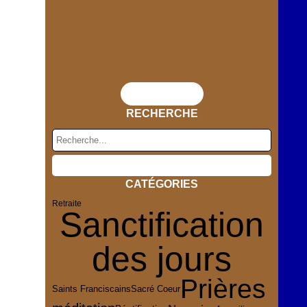
Flux RSS
RECHERCHE
CATÉGORIES
Retraite
Sanctification
des jours
Prières
Sacré Coeur
Saints Franciscains