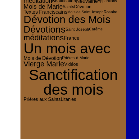
méditation
Neuvaine
Béatification
Apparitions
Mois de Marie
Dévotion
Saints
Textes Franciscains
Rosaire
Mois de Saint Joseph
Dévotion des Mois
Dévotions
Saint Joseph
Carême
méditations
France
Un mois avec
Mois de Dévotion
Prières à Marie
Vierge Marie
Vidéos
Sanctification
des mois
Prières aux Saints
Litanies