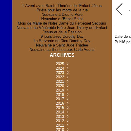
L'Avent avec Sainte Thérèse de l'Enfant Jésus
Prière pour les morts de la rue
Neuvaine à Dieu le Père
Neuvaine à l'Esprit Saint
Mois de Marie de Notre Dame du Perpétuel Secours
Neuvaine au Vénérable Frère Jean-Thierry de l’Enfant
Jésus et de la Passion
9 jours avec Dorothy Day
Date de c
La Servante de Dieu Dorothy Day
Publié pa
Neuvaine à Saint Jude Thadée
Neuvaine au Bienheureux Carlo Acutis
ARCHIVES
2025
Novembre
2024
(2)
Novembre
2023
Juillet
(1)
(2)
Décembre
Octobre
2022
Mai
(1)
(2)
(1)
Novembre
Décembre
2021
Août
Avril
(1)
(1)
(1)
(6)
Novembre
Décembre
Octobre
2020
Janvier
Mai
(8)
(1)
(1)
(32)
(36)
Novembre
Décembre
Octobre
2019
Juin
Avril
(29)
(2)
(2)
(6)
(4)
Novembre
Octobre
Octobre
2018
Août
Mars
Mai
(31)
(33)
(1)
(30)
(9)
(4)
Septembre
Décembre
Octobre
2017
Juillet
Février
Mai
Avril
(30)
(2)
(32)
(17)
(1)
(6)
(3)
Septembre
Décembre
Novembre
2016
Janvier
Août
Avril
Juin
(30)
(1)
(5)
(2)
(30)
(14)
(1)
Novembre
Décembre
Octobre
2015
Mars
Juillet
Mai
Mai
(35)
(30)
(31)
(2)
(2)
(1)
(5)
Décembre
Novembre
Octobre
2014
Février
Avril
Avril
Mai
Août
(30)
(31)
(13)
(2)
(3)
(1)
(11)
(8)
Novembre
Septembre
Octobre
2013
Mars
Août
Mars
Avril
Juin
(30)
(32)
(5)
(3)
(1)
(1)
(31)
(1)
Décembre
Septembre
Octobre
2012
Juillet
Février
Mai
Août
(30)
(33)
(3)
(2)
(6)
(16)
(6)
Novembre
Décembre
Septembre
Janvier
2011
Juillet
Avril
Août
Juin
(31)
(4)
(2)
(6)
(30)
(29)
(12)
(2)
Novembre
Décembre
Octobre
2010
Juin
Mars
Mai
Août
Juin
(32)
(31)
(4)
(4)
(3)
(8)
(42)
(45)