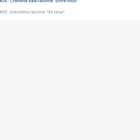
#26 : Chimène Badi raconte "Entre nous"
#25 : Indochine raconte "3e sexe"
#24 : Zaho raconte "C'est chelou"
#23 : Patrick Bruel raconte "Au café des délices"
#22 : Kyo raconte "Le chemin"
#21 : Nolwenn Leroy raconte "Cassé"
#20 : Patrick Hernandez raconte "Born to be alive"
#19 : Lorie raconte "Près de moi"
#18 : Michael Jones raconte "A nos actes manqués" (avec Jean-Jacque
#17 : Khaled raconte "Aïcha"
#16 : Corneille raconte "Parce qu'on vient de loin"
#15 : Indochine raconte "L'aventurier"
14 : Lorie raconte "Sur un air latino"