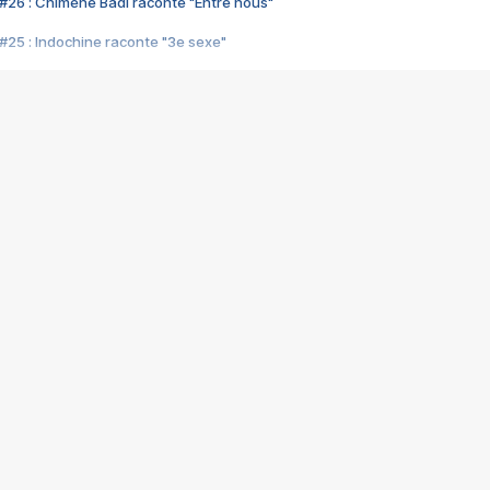
#26 : Chimène Badi raconte "Entre nous"
#25 : Indochine raconte "3e sexe"
#24 : Zaho raconte "C'est chelou"
#23 : Patrick Bruel raconte "Au café des délices"
#22 : Kyo raconte "Le chemin"
#21 : Nolwenn Leroy raconte "Cassé"
#20 : Patrick Hernandez raconte "Born to be alive"
#19 : Lorie raconte "Près de moi"
#18 : Michael Jones raconte "A nos actes manqués" (avec Jean-Jacque
#17 : Khaled raconte "Aïcha"
#16 : Corneille raconte "Parce qu'on vient de loin"
#15 : Indochine raconte "L'aventurier"
14 : Lorie raconte "Sur un air latino"