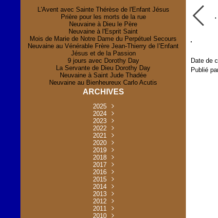
L'Avent avec Sainte Thérèse de l'Enfant Jésus
Prière pour les morts de la rue
Neuvaine à Dieu le Père
Neuvaine à l'Esprit Saint
Mois de Marie de Notre Dame du Perpétuel Secours
Neuvaine au Vénérable Frère Jean-Thierry de l’Enfant
Jésus et de la Passion
9 jours avec Dorothy Day
Date de c
La Servante de Dieu Dorothy Day
Publié pa
Neuvaine à Saint Jude Thadée
Neuvaine au Bienheureux Carlo Acutis
ARCHIVES
2025
Novembre
2024
(2)
Novembre
2023
Juillet
(1)
(2)
Décembre
Octobre
2022
Mai
(1)
(2)
(1)
Novembre
Décembre
2021
Août
Avril
(1)
(1)
(1)
(6)
Novembre
Décembre
Octobre
2020
Janvier
Mai
(8)
(1)
(1)
(32)
(36)
Novembre
Décembre
Octobre
2019
Juin
Avril
(29)
(2)
(2)
(6)
(4)
Novembre
Octobre
Octobre
2018
Août
Mars
Mai
(31)
(33)
(1)
(30)
(9)
(4)
Septembre
Décembre
Octobre
2017
Juillet
Février
Mai
Avril
(30)
(2)
(32)
(17)
(1)
(6)
(3)
Septembre
Décembre
Novembre
2016
Janvier
Août
Avril
Juin
(30)
(1)
(5)
(2)
(30)
(14)
(1)
Novembre
Décembre
Octobre
2015
Mars
Juillet
Mai
Mai
(35)
(30)
(31)
(2)
(2)
(1)
(5)
Décembre
Novembre
Octobre
2014
Février
Avril
Avril
Mai
Août
(30)
(31)
(13)
(2)
(3)
(1)
(11)
(8)
Novembre
Septembre
Octobre
2013
Mars
Août
Mars
Avril
Juin
(30)
(32)
(5)
(3)
(1)
(1)
(31)
(1)
Décembre
Septembre
Octobre
2012
Juillet
Février
Mai
Août
(30)
(33)
(3)
(2)
(6)
(16)
(6)
Novembre
Décembre
Septembre
Janvier
2011
Juillet
Avril
Août
Juin
(31)
(4)
(2)
(6)
(30)
(29)
(12)
(2)
Novembre
Décembre
Octobre
2010
Juin
Mars
Mai
Août
Juin
(32)
(31)
(4)
(4)
(3)
(8)
(42)
(45)