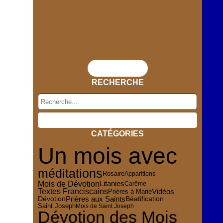
Flux RSS
RECHERCHE
CATÉGORIES
Un mois avec
méditations
Rosaire
Apparitions
Mois de Dévotion
Litanies
Carême
Textes Franciscains
Vidéos
Prières à Marie
Dévotion
Prières aux Saints
Béatification
Saint Joseph
Mois de Saint Joseph
Dévotion des Mois