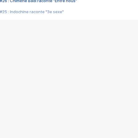
#26 : Chimène Badi raconte "Entre nous"
#25 : Indochine raconte "3e sexe"
#24 : Zaho raconte "C'est chelou"
#23 : Patrick Bruel raconte "Au café des délices"
#22 : Kyo raconte "Le chemin"
#21 : Nolwenn Leroy raconte "Cassé"
#20 : Patrick Hernandez raconte "Born to be alive"
#19 : Lorie raconte "Près de moi"
#18 : Michael Jones raconte "A nos actes manqués" (avec Jean-Jacque
#17 : Khaled raconte "Aïcha"
#16 : Corneille raconte "Parce qu'on vient de loin"
#15 : Indochine raconte "L'aventurier"
14 : Lorie raconte "Sur un air latino"