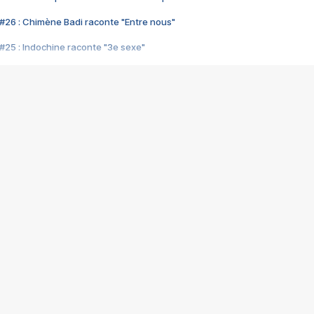
#26 : Chimène Badi raconte "Entre nous"
#25 : Indochine raconte "3e sexe"
#24 : Zaho raconte "C'est chelou"
#23 : Patrick Bruel raconte "Au café des délices"
#22 : Kyo raconte "Le chemin"
#21 : Nolwenn Leroy raconte "Cassé"
#20 : Patrick Hernandez raconte "Born to be alive"
#19 : Lorie raconte "Près de moi"
#18 : Michael Jones raconte "A nos actes manqués" (avec Jean-Jacque
#17 : Khaled raconte "Aïcha"
#16 : Corneille raconte "Parce qu'on vient de loin"
#15 : Indochine raconte "L'aventurier"