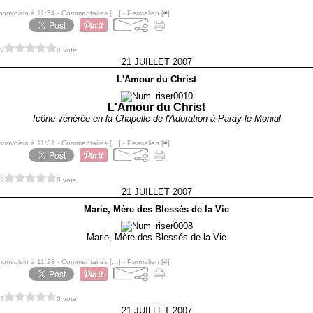
monvoisin à 11:54 -
Commentaires [
…
]
- Permalien [
#
]
 ?
0 vote
21 JUILLET 2007
L'Amour du Christ
L'Amour du Christ
Icône vénérée en la Chapelle de l'Adoration à Paray-le-Monial
monvoisin à 11:31 -
Commentaires [
…
]
- Permalien [
#
]
 ?
0 vote
21 JUILLET 2007
Marie, Mère des Blessés de la Vie
Marie, Mère des Blessés de la Vie
monvoisin à 11:28 -
Commentaires [
…
]
- Permalien [
#
]
 ?
0 vote
21 JUILLET 2007