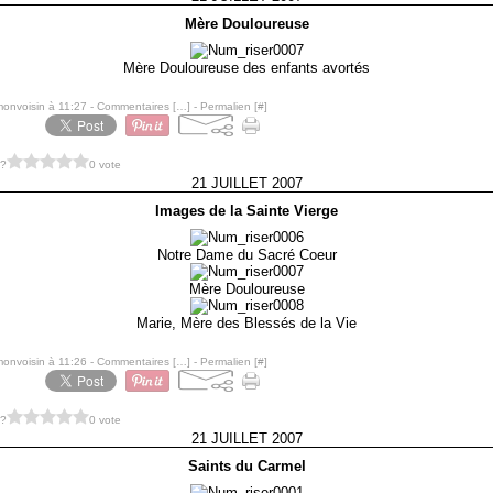
Mère Douloureuse
Mère Douloureuse des enfants avortés
monvoisin à 11:27 -
Commentaires [
…
]
- Permalien [
#
]
 ?
0 vote
21 JUILLET 2007
Images de la Sainte Vierge
Notre Dame du Sacré Coeur
Mère Douloureuse
Marie, Mère des Blessés de la Vie
monvoisin à 11:26 -
Commentaires [
…
]
- Permalien [
#
]
 ?
0 vote
21 JUILLET 2007
Saints du Carmel