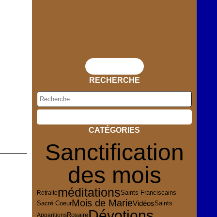
Flux RSS
RECHERCHE
CATÉGORIES
Sanctification
des mois
méditations
Retraite
Saints Franciscains
Mois de Marie
Vidéos
Sacré Coeur
Saints
Dévotions
Rosaire
Apparitions