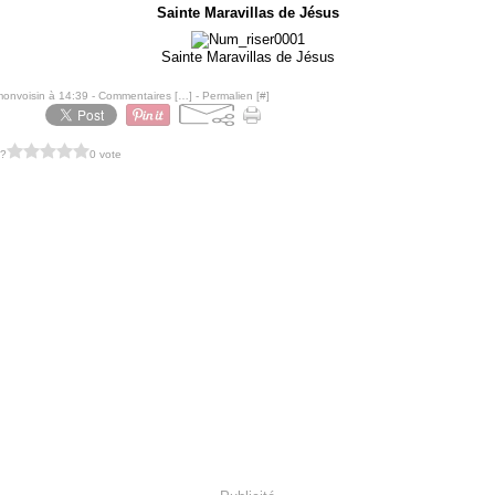
Sainte Maravillas de Jésus
Sainte Maravillas de Jésus
monvoisin à 14:39 -
Commentaires [
…
]
- Permalien [
#
]
 ?
0 vote