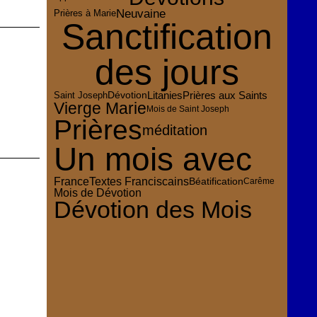
Neuvaine
Prières à Marie
Sanctification
des jours
Dévotion
Prières aux Saints
Litanies
Saint Joseph
Vierge Marie
Mois de Saint Joseph
Prières
méditation
Un mois avec
France
Textes Franciscains
Béatification
Carême
Mois de Dévotion
Dévotion des Mois