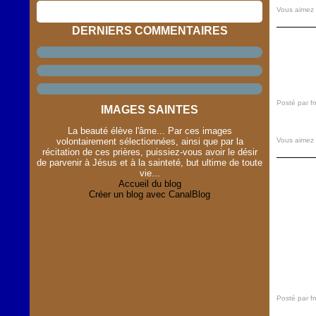
Vous aimez
DERNIERS COMMENTAIRES
Posté par f
IMAGES SAINTES
La beauté élève l'âme... Par ces images
Vous aimez
volontairement sélectionnées, ainsi que par la
récitation de ces prières, puissiez-vous avoir le désir
de parvenir à Jésus et à la sainteté, but ultime de toute
vie...
Accueil du blog
Créer un blog avec CanalBlog
Posté par f