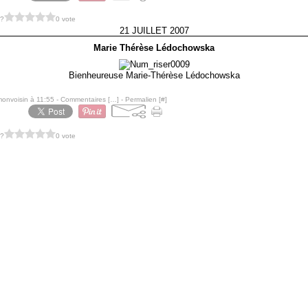
 ?
0 vote
21 JUILLET 2007
Marie Thérèse Lédochowska
Bienheureuse Marie-Thérèse Lédochowska
monvoisin à 11:55 -
Commentaires [
…
]
- Permalien [
#
]
 ?
0 vote