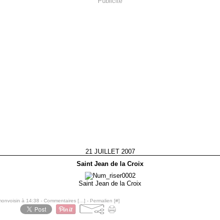
Publicité
21 JUILLET 2007
Saint Jean de la Croix
Saint Jean de la Croix
monvoisin à 14:38 -
Commentaires [
…
]
- Permalien [
#
]