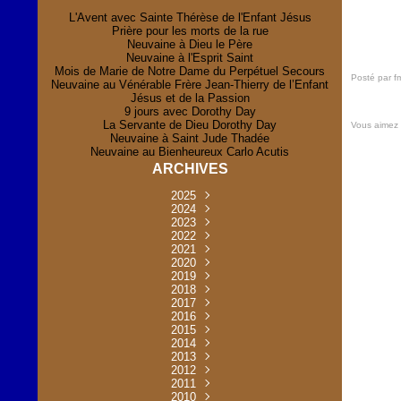
L'Avent avec Sainte Thérèse de l'Enfant Jésus
Prière pour les morts de la rue
Neuvaine à Dieu le Père
Neuvaine à l'Esprit Saint
Mois de Marie de Notre Dame du Perpétuel Secours
Posté par f
Neuvaine au Vénérable Frère Jean-Thierry de l’Enfant
Jésus et de la Passion
9 jours avec Dorothy Day
La Servante de Dieu Dorothy Day
Vous aimez
Neuvaine à Saint Jude Thadée
Neuvaine au Bienheureux Carlo Acutis
ARCHIVES
2025
Novembre
2024
(2)
Novembre
2023
Juillet
(1)
(2)
Décembre
Octobre
2022
Mai
(1)
(2)
(1)
Novembre
Décembre
2021
Août
Avril
(1)
(1)
(1)
(6)
Novembre
Décembre
Octobre
2020
Janvier
Mai
(8)
(1)
(1)
(32)
(36)
Novembre
Décembre
Octobre
2019
Juin
Avril
(29)
(2)
(2)
(6)
(4)
Novembre
Octobre
Octobre
2018
Août
Mars
Mai
(31)
(33)
(1)
(30)
(9)
(4)
Septembre
Décembre
Octobre
2017
Juillet
Février
Mai
Avril
(30)
(2)
(32)
(17)
(1)
(6)
(3)
Septembre
Décembre
Novembre
2016
Janvier
Août
Avril
Juin
(30)
(1)
(5)
(2)
(30)
(14)
(1)
Novembre
Décembre
Octobre
2015
Mars
Juillet
Mai
Mai
(35)
(30)
(31)
(2)
(2)
(1)
(5)
Décembre
Novembre
Octobre
2014
Février
Avril
Avril
Mai
Août
(30)
(31)
(13)
(2)
(3)
(1)
(11)
(8)
Novembre
Septembre
Octobre
2013
Mars
Août
Mars
Avril
Juin
(30)
(32)
(5)
(3)
(1)
(1)
(31)
(1)
Décembre
Septembre
Octobre
2012
Juillet
Février
Mai
Août
(30)
(33)
(3)
(2)
(6)
(16)
(6)
Novembre
Décembre
Septembre
Janvier
2011
Juillet
Avril
Août
Juin
(31)
(4)
(2)
(6)
(30)
(29)
(12)
(2)
Novembre
Décembre
Octobre
2010
Juin
Mars
Mai
Août
Juin
(32)
(31)
(4)
(4)
(3)
(8)
(42)
(45)