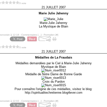
 ?
0 vote
21 JUILLET 2007
Marie Julie Jahenny
Marie-Julie Jahenny
La Mystique de Blain
monvoisin à 12:18 -
Commentaires [
…
]
- Permalien [
#
]
 ?
0 vote
21 JUILLET 2007
Médailles de La Fraudais
Médailles demandées par le Ciel à Marie-Julie Jahenny
Mystique de Blain
Médaille de Notre Dame de Bonne Garde
Croix du Pardon
Pour connaître l'origine de ces médailles, visitez le blog:
http://spiritualitechretienne.blog4ever.com
monvoisin à 12:02 -
Commentaires [
…
]
- Permalien [
#
]