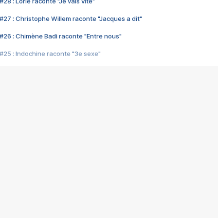
28 : Lorie raconte "Je vais vite"
#27 : Christophe Willem raconte "Jacques a dit"
#26 : Chimène Badi raconte "Entre nous"
#25 : Indochine raconte "3e sexe"
#24 : Zaho raconte "C'est chelou"
#23 : Patrick Bruel raconte "Au café des délices"
#22 : Kyo raconte "Le chemin"
#21 : Nolwenn Leroy raconte "Cassé"
#20 : Patrick Hernandez raconte "Born to be alive"
#19 : Lorie raconte "Près de moi"
#18 : Michael Jones raconte "A nos actes manqués" (avec Jean-Jacque
#17 : Khaled raconte "Aïcha"
#16 : Corneille raconte "Parce qu'on vient de loin"