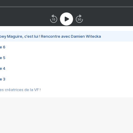
bey Maguire, c'est lui ! Rencontre avec Damien Witecka
e 6
e 5
e 4
e 3
s créatrices de la VF !
e 2
e 1
e Mektoub My Love arrive enfin ! Rencontre avec Shaïn Boumedine et Sal
i : après Toni en famille