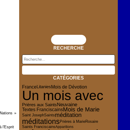
Flux RSS
RECHERCHE
CATÉGORIES
France
Mois de Dévotion
Litanies
Un mois avec
Neuvaine
Prières aux Saints
Mois de Marie
Textes Franciscains
 Nations
méditation
Saint Joseph
Saints
méditations
Rosaire
Prières à Marie
Saints Franciscains
Apparitions