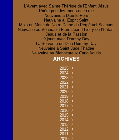
L'Avent avec Sainte Thérèse de l'Enfant Jésus
Prière pour les morts de la rue
Neuvaine à Dieu le Père
Neuvaine à l'Esprit Saint
Mois de Marie de Notre Dame du Perpétuel Secours
Neuvaine au Vénérable Frère Jean-Thierry de l’Enfant
Jésus et de la Passion
9 jours avec Dorothy Day
La Servante de Dieu Dorothy Day
Neuvaine à Saint Jude Thadée
Neuvaine au Bienheureux Carlo Acutis
ARCHIVES
2025
Novembre
2024
(2)
Novembre
2023
Juillet
(1)
(2)
Décembre
Octobre
2022
Mai
(1)
(2)
(1)
Novembre
Décembre
2021
Août
Avril
(1)
(1)
(1)
(6)
Novembre
Décembre
Octobre
2020
Janvier
Mai
(8)
(1)
(1)
(32)
(36)
Novembre
Décembre
Octobre
2019
Juin
Avril
(29)
(2)
(2)
(6)
(4)
Novembre
Octobre
Octobre
2018
Août
Mars
Mai
(31)
(33)
(1)
(30)
(9)
(4)
Septembre
Décembre
Octobre
2017
Juillet
Février
Mai
Avril
(30)
(2)
(32)
(17)
(1)
(6)
(3)
Septembre
Décembre
Novembre
2016
Janvier
Août
Avril
Juin
(30)
(1)
(5)
(2)
(30)
(14)
(1)
Novembre
Décembre
Octobre
2015
Mars
Juillet
Mai
Mai
(35)
(30)
(31)
(2)
(2)
(1)
(5)
Décembre
Novembre
Octobre
2014
Février
Avril
Avril
Mai
Août
(30)
(31)
(13)
(2)
(3)
(1)
(11)
(8)
Novembre
Septembre
Octobre
2013
Mars
Août
Mars
Avril
Juin
(30)
(32)
(5)
(3)
(1)
(1)
(31)
(1)
Décembre
Septembre
Octobre
2012
Juillet
Février
Mai
Août
(30)
(33)
(3)
(2)
(6)
(16)
(6)
Novembre
Décembre
Septembre
Janvier
2011
Juillet
Avril
Août
Juin
(31)
(4)
(2)
(6)
(30)
(29)
(12)
(2)
Novembre
Décembre
Octobre
2010
Juin
Mars
Mai
Août
Juin
(32)
(31)
(4)
(4)
(3)
(8)
(42)
(45)