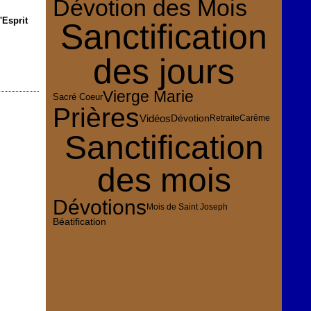
Dévotion des Mois
'Esprit
Sanctification
des jours
Vierge Marie
Sacré Coeur
Prières
Vidéos
Dévotion
Retraite
Carême
Sanctification
des mois
Dévotions
Mois de Saint Joseph
Béatification