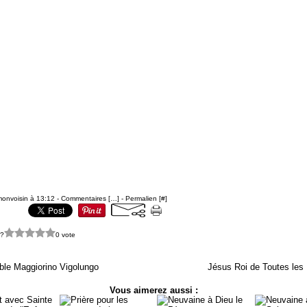
monvoisin à 13:12 -
Commentaires [
…
]
- Permalien [
#
]
 ?
0 vote
ble Maggiorino Vigolungo
Jésus Roi de Toutes les
Vous aimerez aussi :