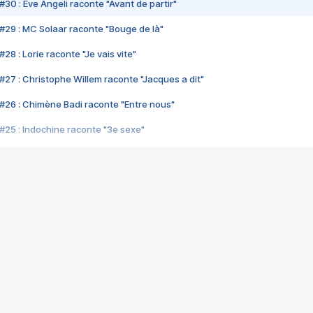
#30 : Eve Angeli raconte "Avant de partir"
#29 : MC Solaar raconte "Bouge de là"
28 : Lorie raconte "Je vais vite"
#27 : Christophe Willem raconte "Jacques a dit"
#26 : Chimène Badi raconte "Entre nous"
#25 : Indochine raconte "3e sexe"
#24 : Zaho raconte "C'est chelou"
#23 : Patrick Bruel raconte "Au café des délices"
#22 : Kyo raconte "Le chemin"
#21 : Nolwenn Leroy raconte "Cassé"
#20 : Patrick Hernandez raconte "Born to be alive"
#19 : Lorie raconte "Près de moi"
#18 : Michael Jones raconte "A nos actes manqués" (avec Jean-Jacque