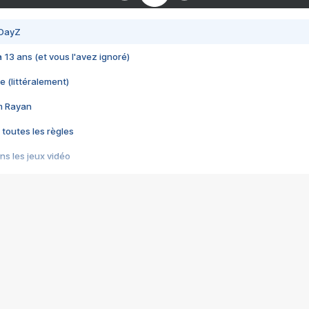
 DayZ
 a 13 ans (et vous l'avez ignoré)
e (littéralement)
im Rayan
 toutes les règles
s les jeux vidéo
us choquant de Rockstar ? - Le scandale BULLY
e plus moche de Steam
du RÊVE tourne au CAUCHEMAR
pendant 8 heures
it… à tort
umiliés par un jeu vidéo