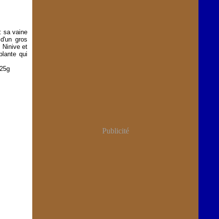
: sa vaine
 d'un gros
 Ninive et
plante qui
Publicité