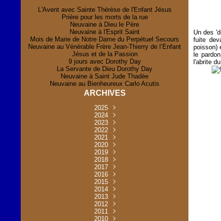
L'Avent avec Sainte Thérèse de l'Enfant Jésus
Prière pour les morts de la rue
Neuvaine à Dieu le Père
Neuvaine à l'Esprit Saint
Un des 'd
Mois de Marie de Notre Dame du Perpétuel Secours
fuite dev
Neuvaine au Vénérable Frère Jean-Thierry de l’Enfant
poisson) 
Jésus et de la Passion
le pardon
9 jours avec Dorothy Day
l'abrite d
La Servante de Dieu Dorothy Day
Neuvaine à Saint Jude Thadée
Neuvaine au Bienheureux Carlo Acutis
ARCHIVES
2025
Novembre
2024
(2)
Novembre
2023
Juillet
(1)
(2)
Décembre
Octobre
2022
Mai
(1)
(2)
(1)
Novembre
Décembre
2021
Août
Avril
(1)
(1)
(1)
(6)
Novembre
Décembre
Octobre
2020
Janvier
Mai
(8)
(1)
(1)
(32)
(36)
Novembre
Décembre
Octobre
2019
Juin
Avril
(29)
(2)
(2)
(6)
(4)
Novembre
Octobre
Octobre
2018
Août
Mars
Mai
(31)
(33)
(1)
(30)
(9)
(4)
Septembre
Décembre
Octobre
2017
Juillet
Février
Mai
Avril
(30)
(2)
(32)
(17)
(1)
(6)
(3)
Septembre
Décembre
Novembre
2016
Janvier
Août
Avril
Juin
(30)
(1)
(5)
(2)
(30)
(14)
(1)
Novembre
Décembre
Octobre
2015
Mars
Juillet
Mai
Mai
(35)
(30)
(31)
(2)
(2)
(1)
(5)
Décembre
Novembre
Octobre
2014
Février
Avril
Avril
Mai
Août
(30)
(31)
(13)
(2)
(3)
(1)
(11)
(8)
Novembre
Septembre
Octobre
2013
Mars
Août
Mars
Avril
Juin
(30)
(32)
(5)
(3)
(1)
(1)
(31)
(1)
Décembre
Septembre
Octobre
2012
Juillet
Février
Mai
Août
(30)
(33)
(3)
(2)
(6)
(16)
(6)
Novembre
Décembre
Septembre
Janvier
2011
Juillet
Avril
Août
Juin
(31)
(4)
(2)
(6)
(30)
(29)
(12)
(2)
Novembre
Décembre
Octobre
2010
Juin
Mars
Mai
Août
Juin
(32)
(31)
(4)
(4)
(3)
(8)
(42)
(45)