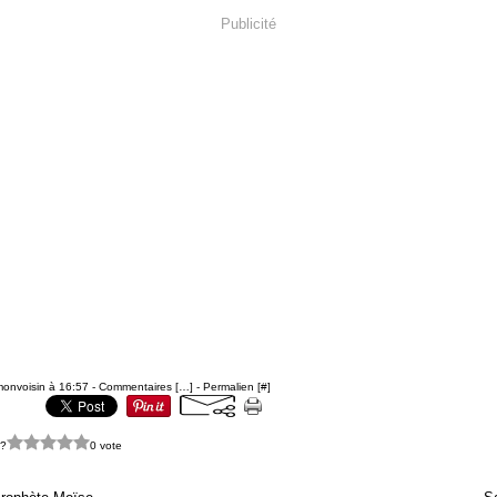
Publicité
monvoisin à 16:57 -
Commentaires [
…
]
- Permalien [
#
]
 ?
0 vote