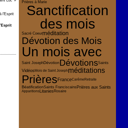
int Luc
Prières à Marie
Sanctification
des mois
'Esprit
méditation
Sacré Coeur
Dévotion des Mois
Un mois avec
Dévotions
Dévotion
Saint Joseph
Saints
méditations
Vidéos
Mois de Saint Joseph
Prières
France
Carême
Retraite
Prières aux Saints
Béatification
Saints Franciscains
Litanies
Rosaire
Apparitions