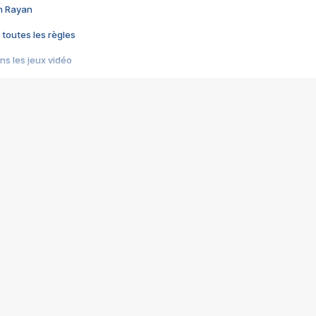
im Rayan
 toutes les règles
s les jeux vidéo
us choquant de Rockstar ? - Le scandale BULLY
e plus moche de Steam
du RÊVE tourne au CAUCHEMAR
pendant 8 heures
it… à tort
umiliés par un jeu vidéo
ire - Final Fantasy 8
ti un empire - Age of Empires
story DOFUS
tard, il crée l'un des pires jeux de tous les temps, MindsEye.