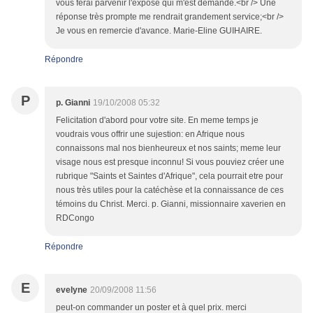
vous ferai parvenir l'exposé qui m'est demandé.<br /> Une
réponse très prompte me rendrait grandement service;<br />
Je vous en remercie d'avance. Marie-Eline GUIHAIRE.
Répondre
P
p. Gianni
19/10/2008 05:32
Felicitation d'abord pour votre site. En meme temps je
voudrais vous offrir une sujestion: en Afrique nous
connaissons mal nos bienheureux et nos saints; meme leur
visage nous est presque inconnu! Si vous pouviez créer une
rubrique "Saints et Saintes d'Afrique", cela pourrait etre pour
nous très utiles pour la catéchèse et la connaissance de ces
témoins du Christ. Merci. p. Gianni, missionnaire xaverien en
RDCongo
Répondre
E
evelyne
20/09/2008 11:56
peut-on commander un poster et à quel prix. merci